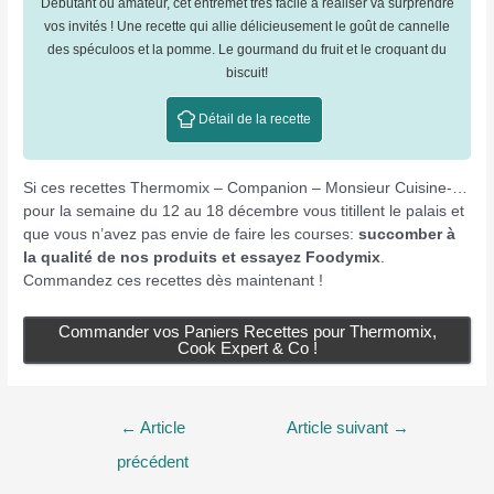
Débutant ou amateur, cet entremet très facile à réaliser va surprendre
vos invités ! Une recette qui allie délicieusement le goût de cannelle
des spéculoos et la pomme. Le gourmand du fruit et le croquant du
biscuit!
Détail de la recette
Si ces recettes Thermomix – Companion – Monsieur Cuisine-…
pour la semaine du 12 au 18 décembre vous titillent le palais et
que vous n’avez pas envie de faire les courses:
succomber à
la qualité de nos produits et essayez Foodymix
.
Commandez ces recettes dès maintenant !
Commander vos Paniers Recettes pour Thermomix,
Cook Expert & Co !
Navigation
←
Article
Article suivant
→
de
précédent
l’article