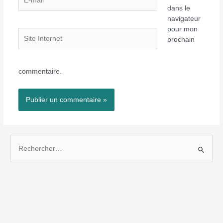
mail*
dans le
navigateur
pour mon
Site
prochain
Internet
commentaire.
R
e
c
h
e
r
c