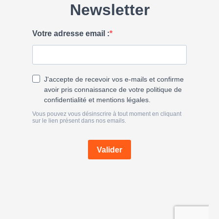
h
e
r
: