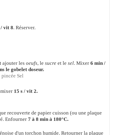
 / vit 8
. Réserver.
t ajouter les
oeufs
, le
sucre
et le
sel
. Mixer
6 min /
ans le gobelet doseur.
 pincée Sel
 mixer
15 s / vit 2.
aque recouverte de papier cuisson (ou une plaque
ré. Enfourner
7 à 8 min à 180°C.
 génoise d'un torchon humide. Retourner la plaque