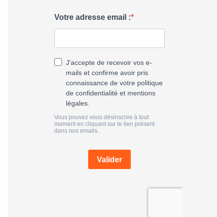
h
e
r
: