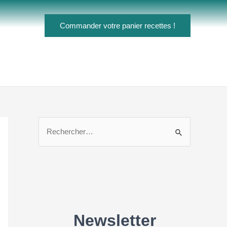
Commander votre panier recettes !
R
e
c
h
e
r
c