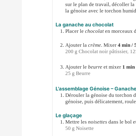
sur le plan de travail, décoller l
la génoise avec le torchon humide
La ganache au chocolat
Placer le
chocolat
en morceaux d
Ajouter la
crème.
Mixer
4 min / 
200 g Chocolat noir pâtissier,
12
Ajouter le
beurre
et mixer
1 min 
25 g Beurre
L'assemblage Génoise – Ganach
Dérouler la génoise du torchon d
génoise, puis délicatement, rouler
Le glaçage
Mettre les
noisettes
dans le bol 
50 g Noisette