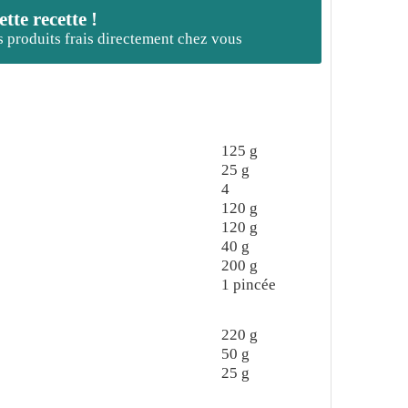
te recette !
es produits frais directement chez vous
125
g
25
g
4
120
g
120
g
40
g
200
g
1
pincée
220
g
50
g
25
g