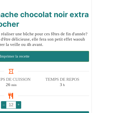
ache chocolat noir extra
rocher
réaliser une bûche pour ces fêtes de fin d'année?
d'être délicieuse, elle fera son petit effet waouh
er la veille ou 4h avant.
Imprimer la recette
PS DE CUISSON
TEMPS DE REPOS
minutes
heures
26
3
min
h
–
+