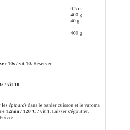
0.5
cc
400
g
40
g
400
g
er 10s / vit 10
. Réserver.
s / vit 10
r les
épinards
dans le panier cuisson et le varoma
re 12min / 120°C / vit 1
. Laisser s'égoutter.
 Poivre