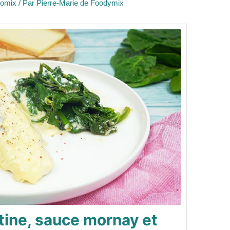
momix
/ Par
Pierre-Marie de Foodymix
ntine, sauce mornay et