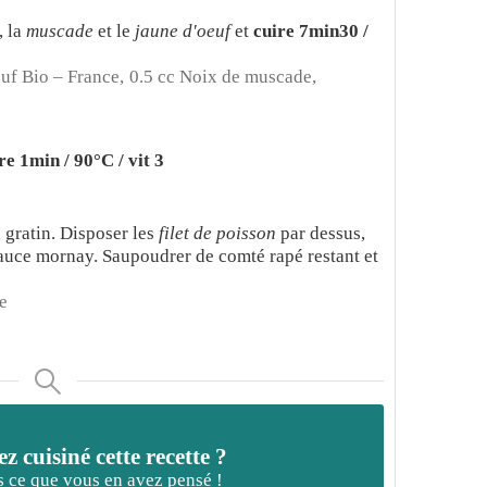
, la
muscade
et le
jaune d'oeuf
et
cuire 7min30 /
uf Bio – France,
0.5 cc Noix de muscade,
re 1min / 90°C / vit 3
a gratin. Disposer les
filet de poisson
par dessus,
auce mornay. Saupoudrer de comté rapé restant et
e
z cuisiné cette recette ?
 ce que vous en avez pensé !