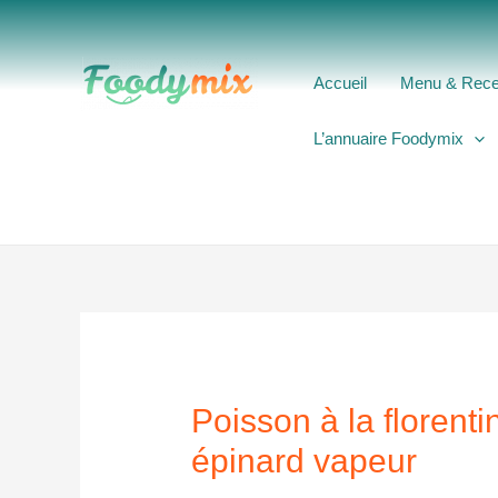
Aller
au
contenu
Accueil
Menu & Rece
L’annuaire Foodymix
Poisson à la florent
épinard vapeur