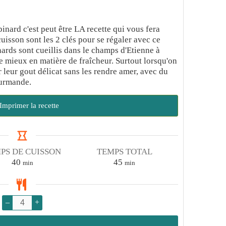
inard c'est peut être LA recette qui vous fera
cuisson sont les 2 clés pour se régaler avec ce
nards sont cueillis dans le champs d'Etienne à
e mieux en matière de fraîcheur. Surtout lorsqu'on
r leur gout délicat sans les rendre amer, avec du
ourmande.
Imprimer la recette
PS DE CUISSON
TEMPS TOTAL
minutes
minutes
40
45
min
min
–
+