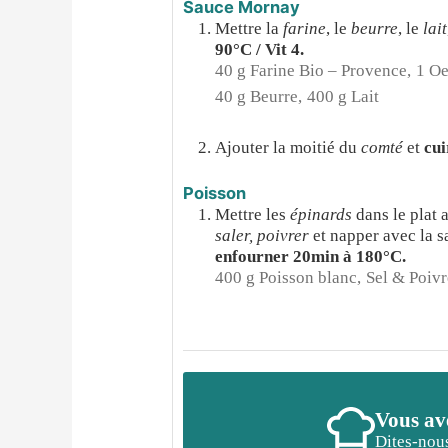
Sauce Mornay
Mettre la
farine
, le
beurre
, le
lait
90°C / Vit 4.
40 g Farine Bio – Provence,
1 Oe
40 g Beurre,
400 g Lait
Ajouter la moitié du
comté
et
cui
Poisson
Mettre les
épinards
dans le plat 
saler, poivrer
et napper avec la s
enfourner 20min à 180°C.
400 g Poisson blanc,
Sel & Poivr
Vous ave
Dites-nous