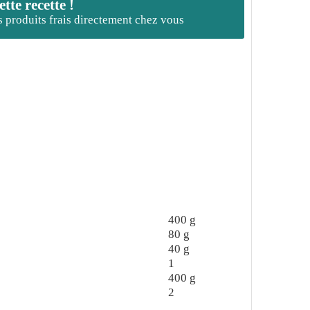
te recette !
es produits frais directement chez vous
400
g
80
g
40
g
1
400
g
2