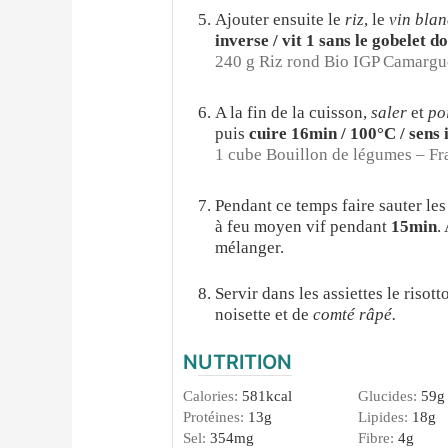
Ajouter ensuite le
riz
, le
vin blan
inverse / vit 1 sans le gobelet d
240 g Riz rond Bio IGP Camargu
A la fin de la cuisson,
saler
et
po
puis
cuire 16min / 100°C / sens 
1 cube Bouillon de légumes – Fr
Pendant ce temps faire sauter le
à feu moyen vif pendant
15min
.
mélanger.
Servir dans les assiettes le riso
noisette et de
comté râpé.
NUTRITION
Calories:
581
kcal
Glucides:
59
g
Protéines:
13
g
Lipides:
18
g
Sel:
354
mg
Fibre:
4
g