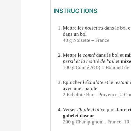
INSTRUCTIONS
Mettre les
noisettes
dans le bol 
dans un bol
40 g Noisette – France
Mettre le
comté
dans le bol et
mix
persil et la moitié de l'ail
et
mixer
100 g Comté AOP,
1 Bouquet de 
Eplucher
l'échalote
et le
restant 
avec une spatule
2 Echalote Bio – Provence,
2 Gou
Verser
l'huile d'olive
puis faire
r
gobelet doseur
.
200 g Champignon – France,
10 