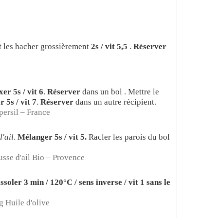
et les hacher grossièrement
2s / vit 5,5
.
Réserver
er 5s / vit 6
.
Réserver
dans un bol . Mettre le
 5s / vit 7
.
Réserver
dans un autre récipient.
persil – France
d'ail
.
Mélanger 5s / vit 5.
Racler les parois du bol
sse d'ail Bio – Provence
issoler 3 min / 120°C / sens inverse / vit 1 sans le
g Huile d'olive