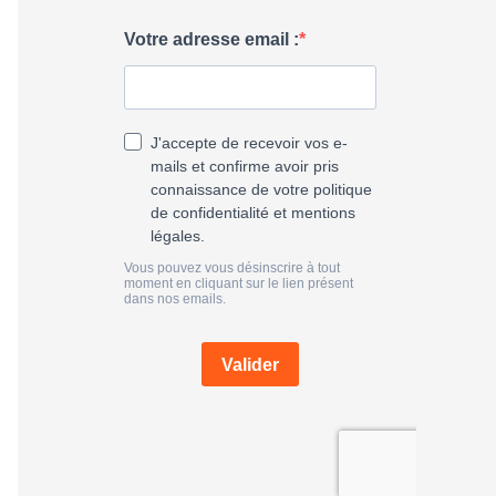
h
e
r
: