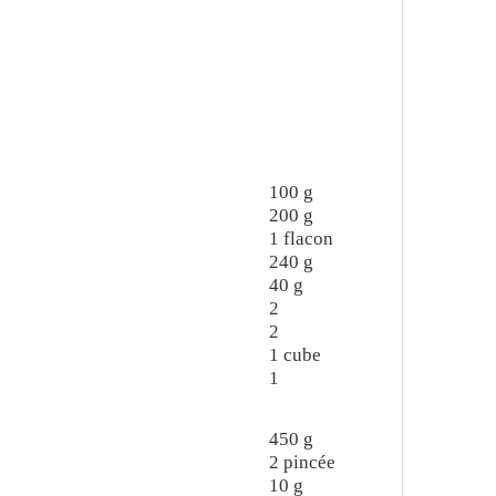
100
g
200
g
1
flacon
240
g
40
g
2
2
1
cube
1
450
g
2
pincée
10
g