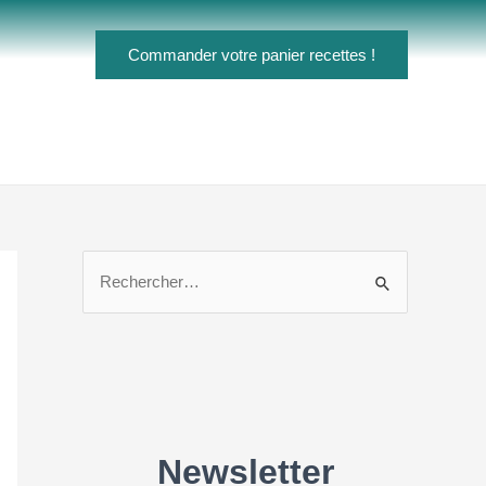
Commander votre panier recettes !
R
e
c
h
e
r
c