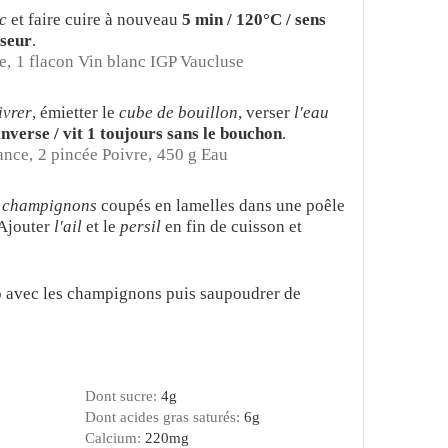
c
et faire cuire à nouveau
5 min / 120°C / sens
oseur
.
e,
1 flacon Vin blanc IGP Vaucluse
ivrer
, émietter le
cube de bouillon
, verser
l'eau
inverse / vit 1 toujours sans le bouchon
.
ance,
2 pincée Poivre,
450 g Eau
s
champignons
coupés en lamelles
dans une poêle
 Ajouter
l'ail
et le
persil
en fin de cuisson et
tto avec les champignons puis saupoudrer de
Dont sucre:
4
g
Dont acides gras saturés:
6
g
Calcium:
220
mg