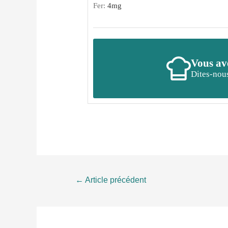
Fer:
4
mg
Vous ave
Dites-nous
Navigation
←
Article précédent
de
l’article