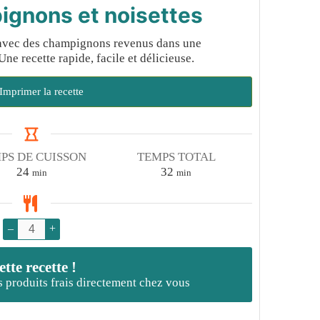
ignons et noisettes
o avec des champignons revenus dans une
 Une recette rapide, facile et délicieuse.
Imprimer la recette
PS DE CUISSON
TEMPS TOTAL
minutes
minutes
24
32
min
min
–
+
te recette !
es produits frais directement chez vous