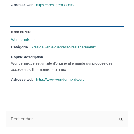
Adresse web
https://prestigemix.com/
Nom du site
Wundermix.de
Catégorie
Sites de vente d'accessoires Thermomix
Rapide description
Wundermix.de est un site d'origine allemande qui propose des
accessoires Thermomix originaux
Adresse web
https://www.wundermix.de/en/
R
e
c