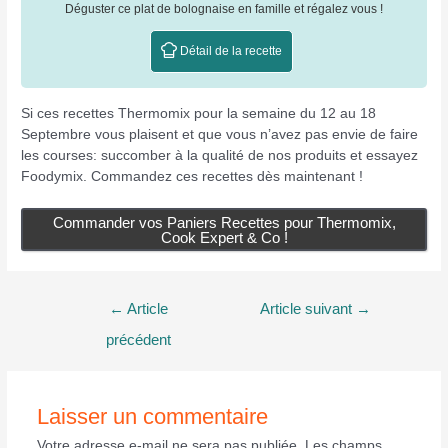
Déguster ce plat de bolognaise en famille et régalez vous !
Détail de la recette
Si ces recettes Thermomix pour la semaine du 12 au 18
Septembre vous plaisent et que vous n’avez pas envie de faire
les courses: succomber à la qualité de nos produits et essayez
Foodymix. Commandez ces recettes dès maintenant !
Commander vos Paniers Recettes pour Thermomix,
Cook Expert & Co !
Navigation
←
Article
Article suivant
→
de
précédent
l’article
Laisser un commentaire
Votre adresse e-mail ne sera pas publiée.
Les champs