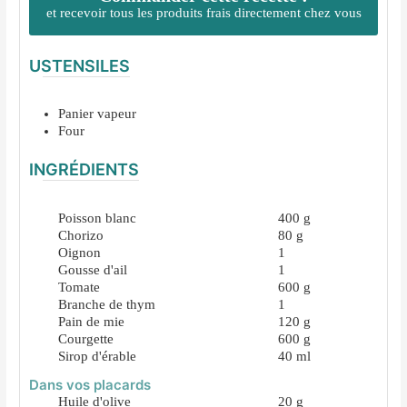
et recevoir tous les produits frais directement chez vous
USTENSILES
Panier vapeur
Four
INGRÉDIENTS
Poisson blanc
400
g
Chorizo
80
g
Oignon
1
Gousse d'ail
1
Tomate
600
g
Branche de thym
1
Pain de mie
120
g
Courgette
600
g
Sirop d'érable
40
ml
Dans vos placards
Huile d'olive
20
g