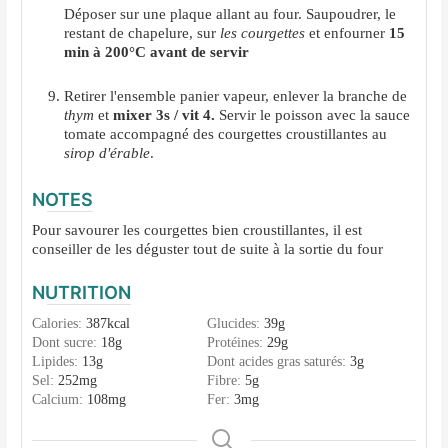
Déposer sur une plaque allant au four. Saupoudrer, le
restant de chapelure, sur
les courgettes
et enfourner
15
min à 200°C avant de servir
Retirer l'ensemble panier vapeur, enlever la branche de
thym
et
mixer 3s / vit 4.
Servir le poisson avec la sauce
tomate accompagné des courgettes croustillantes au
sirop d'érable
.
NOTES
Pour savourer les courgettes bien croustillantes, il est
conseiller de les déguster tout de suite à la sortie du four
NUTRITION
Calories:
387
kcal
Glucides:
39
g
Dont sucre:
18
g
Protéines:
29
g
Lipides:
13
g
Dont acides gras saturés:
3
g
Sel:
252
mg
Fibre:
5
g
Calcium:
108
mg
Fer:
3
mg