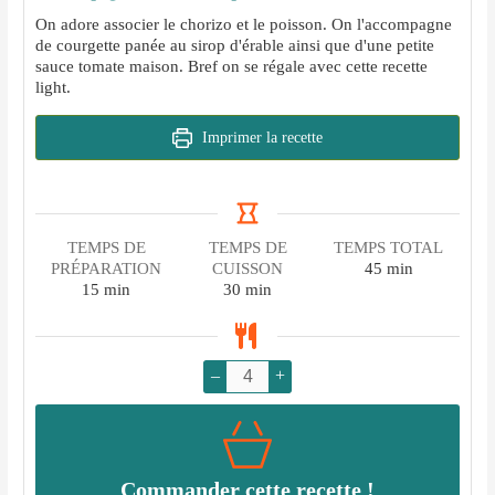
On adore associer le chorizo et le poisson. On l'accompagne
de courgette panée au sirop d'érable ainsi que d'une petite
sauce tomate maison. Bref on se régale avec cette recette
light.
Imprimer la recette
TEMPS DE
TEMPS DE
TEMPS TOTAL
minutes
PRÉPARATION
CUISSON
45
min
minutes
minutes
15
min
30
min
–
+
Commander cette recette !