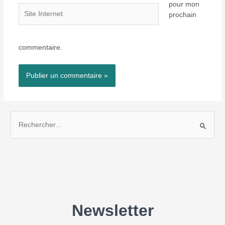
pour mon
Site
prochain
Internet
commentaire.
R
e
c
h
e
r
c
h