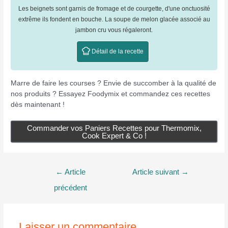
Les beignets sont garnis de fromage et de courgette, d'une onctuosité
extrême ils fondent en bouche. La soupe de melon glacée associé au
jambon cru vous régaleront.
Détail de la recette
Marre de faire les courses ? Envie de succomber à la qualité de
nos produits ? Essayez Foodymix et commandez ces recettes
dès maintenant !
Commander vos Paniers Recettes pour Thermomix,
Cook Expert & Co !
Navigation
←
Article
Article suivant
→
de
précédent
l’article
Laisser un commentaire