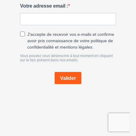
e
r
: