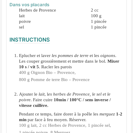
Dans vos placards
Herbes de Provence
2
cc
lait
100
g
poivre
1
pincée
sel
1
pincée
INSTRUCTIONS
Eplucher et laver
les pommes de terre
et les
oignons
.
Les couper grossièrement et mettre dans le bol.
Mixer
10 s / vit 5
. Racler les parois
400 g Oignon Bio – Provence,
800 g Pomme de terre Bio – Provence
Ajouter le
lait
, l
es herbes de Provence, le sel et le
poivre
. Faire cuire
10min / 100°C / sens inverse /
vitesse cuillère.
Pendant ce temps, faire dorer à la poêle les
merguez
1-2
min
par face à feu moyen. Réserver.
100 g lait,
2 cc Herbes de Provence,
1 pincée sel,
1 pincée poivre,
8 Merguez