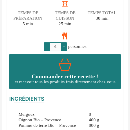
TEMPS DE
TEMPS DE
TEMPS TOTAL
minutes
PRÉPARATION
CUISSON
30
min
minutes
minutes
5
min
25
min
–
+
personnes
Commander cette recette !
et recevoir tous les produits frais directement chez vous
INGRÉDIENTS
Merguez
8
Oignon Bio – Provence
400
g
Pomme de terre Bio – Provence
800
g