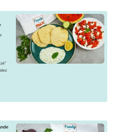
e
e
zzé"
alez
.
ande