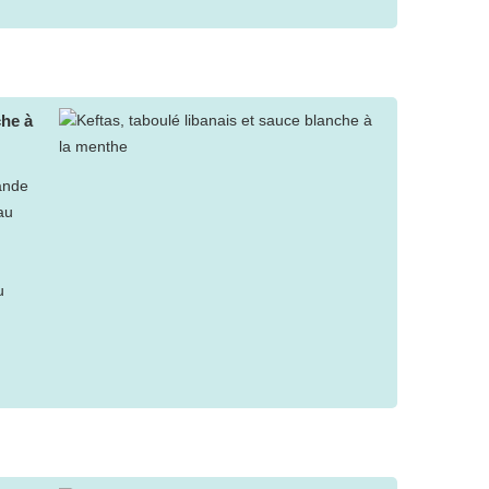
che à
iande
au
u