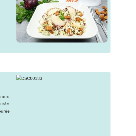
c aux
purée
purée