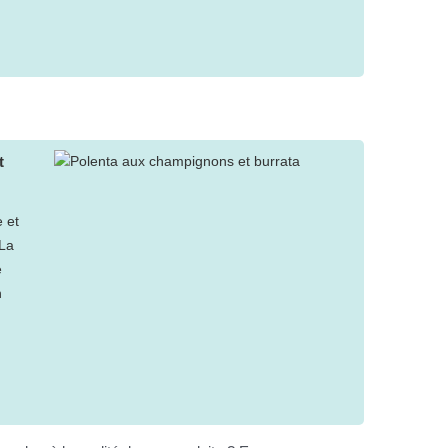
t
e et
 La
e
n