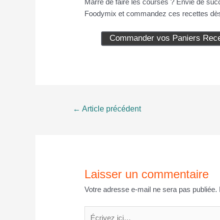
Marre de faire les courses ? Envie de suc
Foodymix et commandez ces recettes dès
Commander vos Paniers Recet
Navigation
←
Article précédent
de
l’article
Laisser un commentaire
Votre adresse e-mail ne sera pas publiée.
Écrivez