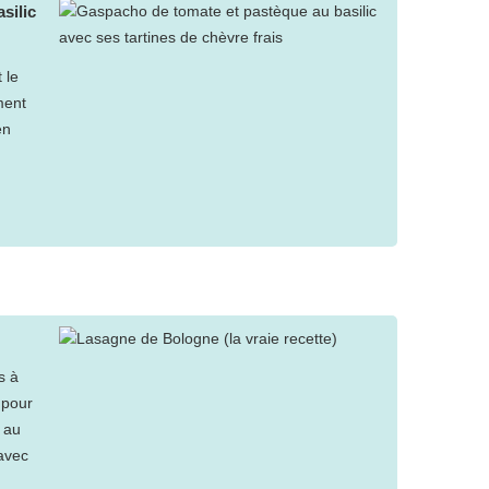
silic
 le
ment
en
s à
 pour
 au
 avec