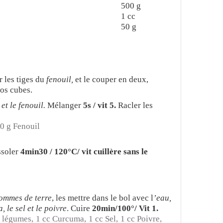
500
g
1
cc
50
g
 les tiges du
fenouil,
et le couper en deux,
ros cubes.
 et le fenouil.
Mélanger
5s / vit 5.
Racler les
0 g Fenouil
issoler
4min30 / 120°C/ vit cuillère sans le
ommes de terre
, les mettre dans le bol avec l
’eau,
 le sel et le poivre
. Cuire
20min/100°/ Vit 1.
e légumes,
1 cc Curcuma,
1 cc Sel,
1 cc Poivre,