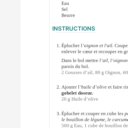
Eau
Sel
Beurre
INSTRUCTIONS
Éplucher l
’oignon et l'ail.
Couper
enlever le cœur et recouper en g
Dans le bol mettre
l’ail, l’oignon
parois du bol.
2 Gousses d’ail,
80 g Oignon,
60
Ajouter l’
huile d’olive
et faire r
gobelet doseur.
20 g Huile d’olive
Éplucher et couper en cube les
p
le bouillon de légume, le curcuma,
500 g Eau,
1 cube de bouillon d