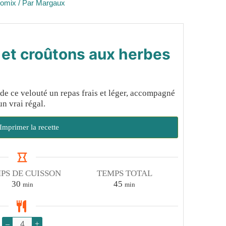
momix
/ Par
Margaux
 et croûtons aux herbes
 de ce velouté un repas frais et léger, accompagné
un vrai régal.
Imprimer la recette
PS DE CUISSON
TEMPS TOTAL
minutes
minutes
30
45
min
min
–
+