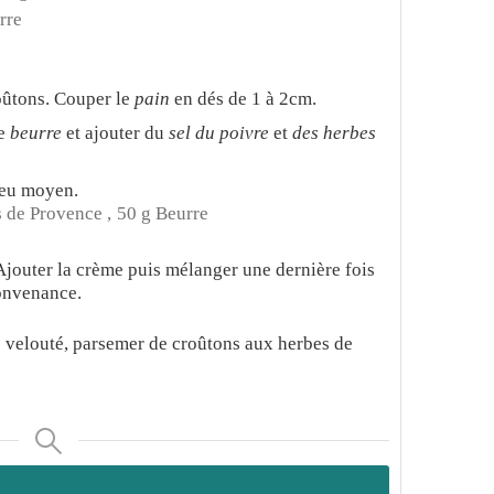
rre
roûtons. Couper le
pain
en dés de 1 à 2cm.
re
beurre
et ajouter du
sel du poivre
et
des herbes
feu moyen.
 de Provence ,
50 g Beurre
 Ajouter la crème puis mélanger une dernière fois
convenance.
le velouté, parsemer de croûtons aux herbes de