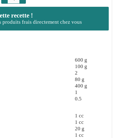
te recette !
es produits frais directement chez vous
600
g
100
g
2
80
g
400
g
1
0.5
1
cc
1
cc
20
g
1
cc