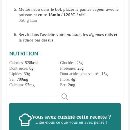
Mettre l
'eau
dans le bol, placer le panier vapeur avec le
poisson et cuire
18min / 120°C / vit1.
350 g Eau
Servir dans l'assiette votre
poisson
, les
légumes
rôtis et
la
sauce
par dessus.
NUTRITION
Calories:
528
kcal
Glucides:
23
g
Dont sucre:
8
g
Protéines:
25
g
Lipides:
39
g
Dont acides gras saturés:
15
g
Sel:
700
mg
Fibre:
4
g
Calcium:
97
mg
Fer:
2
mg
Vous avez cuisiné cette recette ?
Dites-nous ce que vous en avez pensé !