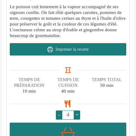
Le poisson cuit lentement à la vapeur accompagné de ses
oignons confits. On fait rôtir quelques carottes, pommes de
terre, courgettes et tomates cerises au thym et à l'huile d'olive
pour préserver le goût et la couleur de ces légumes d'été.
L'onctueuse crème au sirop d'érable et gingembre donne
beaucoup de gourmandise.
Imprimer la recette
TEMPS DE
TEMPS DE
TEMPS TOTAL
minutes
PRÉPARATION
CUISSON
50
min
minutes
minutes
10
min
40
min
–
+