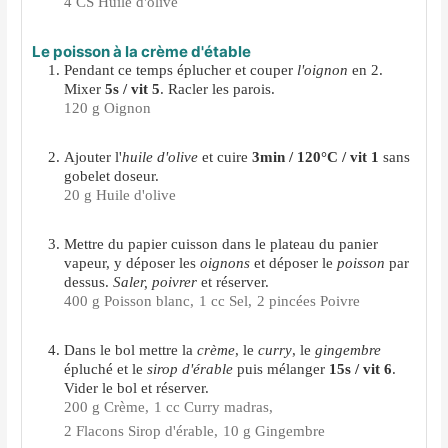
4 CS Huile d'olive
Le poisson à la crème d'étable
Pendant ce temps éplucher et couper
l'oignon
en 2.
Mixer
5s / vit 5
. Racler les parois.
120 g Oignon
Ajouter l'
huile d'olive
et cuire
3min / 120°C / vit 1
sans
gobelet doseur.
20 g Huile d'olive
Mettre du papier cuisson dans le plateau du panier
vapeur, y déposer les
oignons
et déposer le
poisson
par
dessus.
Saler, poivrer
et réserver.
400 g Poisson blanc,
1 cc Sel,
2 pincées Poivre
Dans le bol mettre la
crème
, le
curry
, le
gingembre
épluché et le
sirop d'érable
puis mélanger
15s / vit 6
.
Vider le bol et réserver.
200 g Crème,
1 cc Curry madras,
2 Flacons Sirop d'érable,
10 g Gingembre