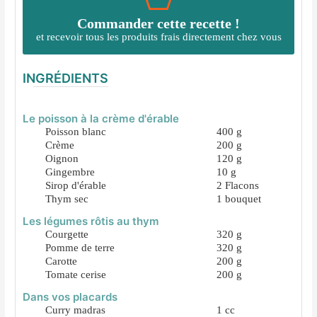
Commander cette recette !
et recevoir tous les produits frais directement chez vous
INGRÉDIENTS
Le poisson à la crème d'érable
Poisson blanc
400
g
Crème
200
g
Oignon
120
g
Gingembre
10
g
Sirop d'érable
2
Flacons
Thym sec
1
bouquet
Les légumes rôtis au thym
Courgette
320
g
Pomme de terre
320
g
Carotte
200
g
Tomate cerise
200
g
Dans vos placards
Curry madras
1
cc