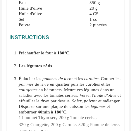
Eau
350
g
Huile d'olive
20
g
Huile d'olive
4
CS
Sel
1
cc
Poivre
2
pincées
INSTRUCTIONS
Préchauffer le four à
180°C.
Les légumes rôtis
Éplucher les
pommes de terre
et les
carottes.
Couper les
pommes de terre
en quartier puis les
carottes
et les
courgettes
en bâtonnets
.
Mettre
ces légumes dans un
saladier avec les tomates cerises. Verser l'
huile d'olive
et
effeuiller le
thym
par dessus
.
Saler
,
poivrer
et mélanger.
Disposer sur une plaque de cuisson les
légumes
et
enfourner
40min à 180°C.
1 bouquet Thym sec,
200 g Tomate cerise,
320 g Courgette,
200 g Carotte,
320 g Pomme de terre,