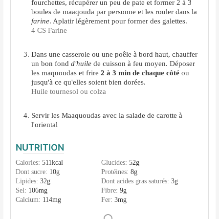
fourchettes, récupérer un peu de pate et former 2 à 3
boules de maaqouda par personne et les rouler dans la
farine
. Aplatir légèrement pour former des galettes.
4 CS Farine
Dans une casserole ou une poêle à bord haut, chauffer
un bon fond
d'huile
de cuisson à feu moyen. Déposer
les maquoudas et frire
2 à 3 min
de chaque côté
ou
jusqu'à ce qu'elles soient bien dorées.
Huile tournesol ou colza
Servir les Maaquoudas avec la salade de carotte à
l'oriental
NUTRITION
Calories:
511
kcal
Glucides:
52
g
Dont sucre:
10
g
Protéines:
8
g
Lipides:
32
g
Dont acides gras saturés:
3
g
Sel:
106
mg
Fibre:
9
g
Calcium:
114
mg
Fer:
3
mg