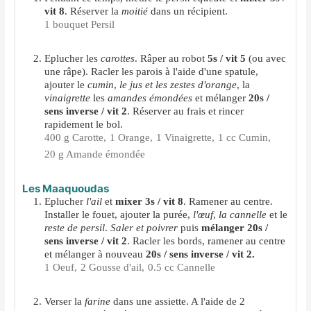
vit 8
. Réserver la
moitié
dans un récipient.
1 bouquet Persil
Eplucher les
carottes
. Râper au robot
5s / vit 5
(ou avec
une râpe). Racler les parois à l'aide d'une spatule,
ajouter le
cumin
,
le jus et les zestes d'orange
, la
vinaigrette
les
amandes émondées
et mélanger
20s /
sens inverse / vit 2
. Réserver au frais et rincer
rapidement le bol.
400 g Carotte,
1 Orange,
1 Vinaigrette,
1 cc Cumin,
20 g Amande émondée
Les Maaquoudas
Eplucher
l'ail
et
mixer 3s / vit 8
. Ramener au centre.
Installer le fouet, ajouter la purée,
l'œuf
,
la cannelle
et le
reste de persil
.
Saler et poivrer
puis
mélanger 20s /
sens inverse / vit 2
. Racler les bords, ramener au centre
et mélanger à nouveau
20s / sens inverse / vit 2.
1 Oeuf,
2 Gousse d'ail,
0.5 cc Cannelle
Verser la
farine
dans une assiette. A l'aide de 2