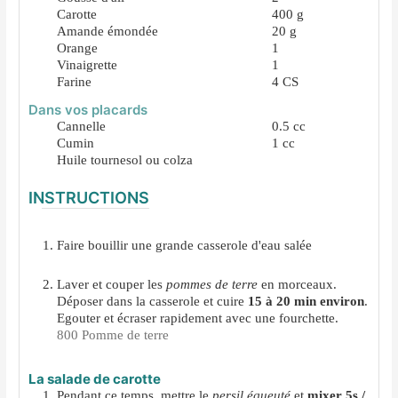
Carotte
400
g
Amande émondée
20
g
Orange
1
Vinaigrette
1
Farine
4
CS
Dans vos placards
Cannelle
0.5
cc
Cumin
1
cc
Huile tournesol ou colza
INSTRUCTIONS
Faire bouillir une grande casserole d'eau salée
Laver et couper les
pommes de terre
en morceaux.
Déposer dans la casserole et cuire
15 à 20 min environ
.
Egouter et écraser rapidement avec une fourchette.
800 Pomme de terre
La salade de carotte
Pendant ce temps, mettre le
persil équeuté
et
mixer 5s /