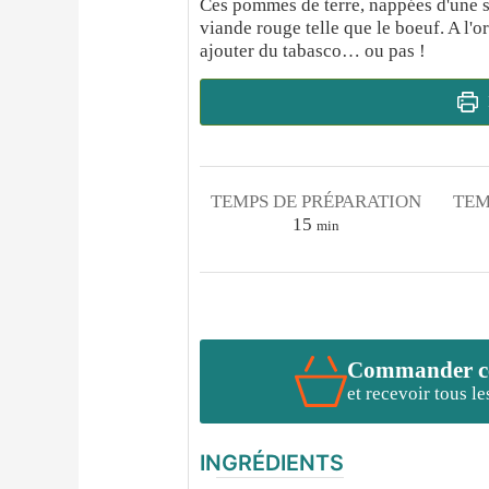
Ces pommes de terre, nappées d'une s
viande rouge telle que le boeuf. A l'o
ajouter du tabasco… ou pas !
TEMPS DE PRÉPARATION
TEM
minutes
15
min
Commander cet
et recevoir tous l
INGRÉDIENTS