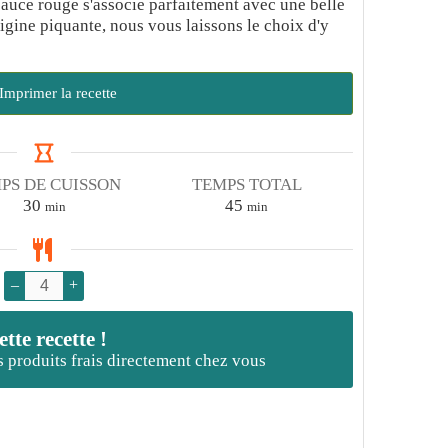
auce rouge s'associe parfaitement avec une belle
rigine piquante, nous vous laissons le choix d'y
Imprimer la recette
PS DE CUISSON
TEMPS TOTAL
minutes
minutes
30
45
min
min
–
+
te recette !
es produits frais directement chez vous