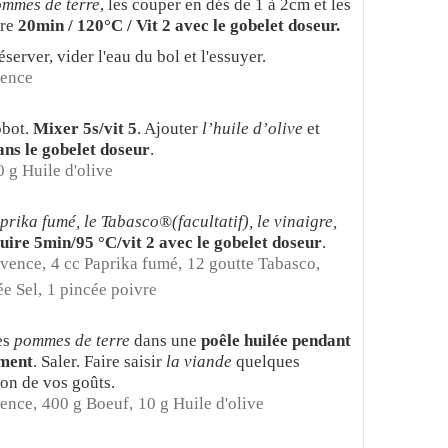
mmes de terre
, les couper en dés de 1 à 2cm et les
ire
20min / 120°C / Vit 2 avec le gobelet doseur.
réserver, vider l'eau du bol et l'essuyer.
vence
obot.
Mixer 5s/vit 5
. Ajouter
l’huile d’olive
et
ans le gobelet doseur
.
0 g Huile d'olive
prika fumé, le Tabasco®(facultatif), le vinaigre,
uire 5min/95 °C/vit 2 avec le gobelet doseur
.
ovence,
4 cc Paprika fumé,
12 goutte Tabasco,
ée Sel,
1 pincée poivre
es
pommes de terre
dans une
poêle huilée pendant
ement
. Saler. Faire saisir
la viande
quelques
ion de vos goûts.
ence,
400 g Boeuf,
10 g Huile d'olive