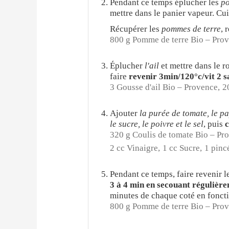
Pendant ce temps éplucher les
po
mettre dans le panier vapeur. Cu
Récupérer les
pommes de terre
, 
800 g Pomme de terre Bio – Pro
Éplucher
l'ail
et mettre dans le r
faire
revenir 3min/120°c/vit 2 s
3 Gousse d'ail Bio – Provence,
2
Ajouter
la purée de tomate, le pa
le sucre, le poivre et le sel
, puis
c
320 g Coulis de tomate Bio – Pr
2 cc Vinaigre,
1 cc Sucre,
1 pinc
Pendant ce temps, faire revenir l
3 à 4 min en secouant régulièr
minutes de chaque coté
en fonct
800 g Pomme de terre Bio – Prov