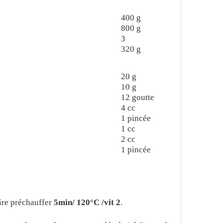
400
g
800
g
3
320
g
20
g
10
g
12
goutte
4
cc
1
pincée
1
cc
2
cc
1
pincée
aire préchauffer
5min/ 120°C /vit 2
.