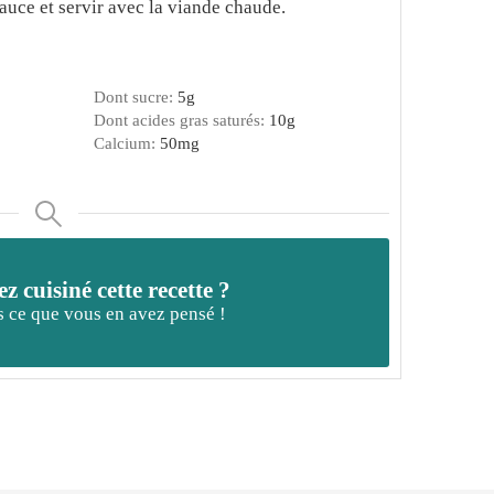
auce et servir avec la viande chaude.
Dont sucre:
5
g
Dont acides gras saturés:
10
g
Calcium:
50
mg
z cuisiné cette recette ?
 ce que vous en avez pensé !