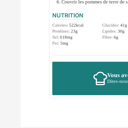
Couvrir les pommes de terre de s
NUTRITION
Calories:
522
kcal
Glucides:
41
g
Protéines:
23
g
Lipides:
30
g
Sel:
618
mg
Fibre:
6
g
Fer:
5
mg
Vous ave
Dites-nous