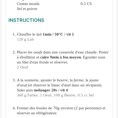
Cumin moulu
0.5
CS
Sel et poivre
INSTRUCTIONS
Chauffer le
lait
1min / 50°C / vit 1
120 g Lait
Placer les
oeufs
dans une casserole d'eau chaude. Porter
à ébullition et
cuire 9min à feu moyen
. Egoutter sous
un filet d'eau froide et réserver.
2 Oeuf
A la sonnerie, ajouter le
beurre
, la
farine
, le
jaune
d'oeuf
(et réserver le blanc d'œuf dans un récipient).
Saler puis
mélanger 20s / vit 4
360 g Farine,
1 Oeuf,
100 g Beurre,
0.5 cc Sel
Former des boules de 70g environ (2 par personne) et
réserver au réfrigérateur.