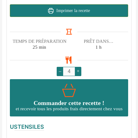
Imprimer la recette
TEMPS DE PRÉPARATION
PRÊT DANS…
minutes
heure
25
min
1
h
–
+
Commander cette recette !
et recevoir tous les produits frais directement chez vous
USTENSILES