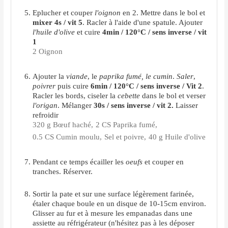
Eplucher et couper
l'oignon
en 2. Mettre dans le bol et
mixer 4s / vit 5
. Racler à l'aide d'une spatule. Ajouter
l'huile d'olive
et cuire
4min / 120°C / sens inverse / vit
1
2 Oignon
Ajouter la
viande
, le
paprika fumé, le cumin
.
Saler
,
poivrer
puis cuire
6min / 120°C / sens inverse / Vit 2
.
Racler les bords, ciseler la
cebette
dans le bol
et verser
l'origan
. Mélanger
30s / sens inverse / vit 2.
Laisser
refroidir
320 g Bœuf haché,
2 CS Paprika fumé,
0.5 CS Cumin moulu,
Sel et poivre,
40 g Huile d'olive
Pendant ce temps écailler les
oeufs
et couper en
tranches. Réserver.
Sortir la pate et sur une surface légèrement farinée,
étaler chaque boule en un disque de 10-15cm environ.
Glisser au fur et à mesure les empanadas dans une
assiette au réfrigérateur (n'hésitez pas à les déposer