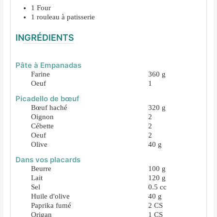
1 Four
1 rouleau à patisserie
INGRÉDIENTS
Pâte à Empanadas
Farine
360
g
Oeuf
1
Picadello de bœuf
Bœuf haché
320
g
Oignon
2
Cébette
2
Oeuf
2
Olive
40
g
Dans vos placards
Beurre
100
g
Lait
120
g
Sel
0.5
cc
Huile d'olive
40
g
Paprika fumé
2
CS
Origan
1
CS