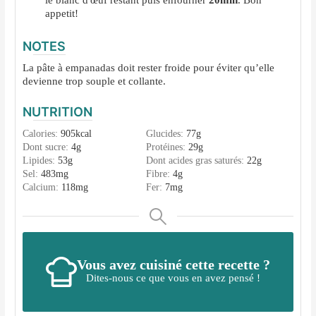
le blanc d'œuf restant puis enfourner
20min
. Bon
appetit!
NOTES
La pâte à empanadas doit rester froide pour éviter qu’elle
devienne trop souple et collante.
NUTRITION
Calories:
905
kcal
Glucides:
77
g
Dont sucre:
4
g
Protéines:
29
g
Lipides:
53
g
Dont acides gras saturés:
22
g
Sel:
483
mg
Fibre:
4
g
Calcium:
118
mg
Fer:
7
mg
Vous avez cuisiné cette recette ?
Dites-nous ce que vous en avez pensé !