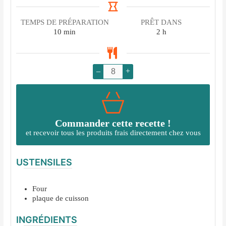
TEMPS DE PRÉPARATION
PRÊT DANS
minutes
heures
10
min
2
h
–
+
Commander cette recette !
et recevoir tous les produits frais directement chez vous
USTENSILES
Four
plaque de cuisson
INGRÉDIENTS