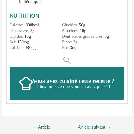
la découper.
NUTRITION
Calories:
398
kcal
Glucides:
56
g
Dont sucre:
8
g
Protéines:
10
g
Lipides:
15
g
Dont acides gras saturés:
9
g
Sel:
150
mg
Fibre:
2
g
Calcium:
58
mg
Fer:
3
mg
Vous avez cuisiné cette recette ?
Dites-nous ce que vous en avez pensé !
Navigation
←
Article
Article suivant
→
de