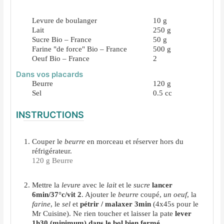
Levure de boulanger
10
g
Lait
250
g
Sucre Bio – France
50
g
Farine "de force" Bio – France
500
g
Oeuf Bio – France
2
Dans vos placards
Beurre
120
g
Sel
0.5
cc
INSTRUCTIONS
Couper le
beurre
en morceau et réserver hors du
réfrigérateur.
120 g Beurre
Mettre la
levure
avec le
lait
et le
sucre
lancer
6min/37°c/vit 2
. Ajouter le
beurre
coupé,
un oeuf
, la
farine
, le
sel
et
pétrir / malaxer 3min
(4x45s pour le
Mr Cuisine). Ne rien toucher et laisser la pate
lever
1h30 (minimum) dans le bol bien fermé
.