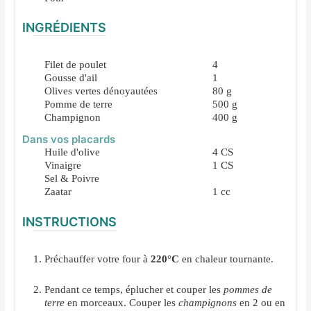
INGRÉDIENTS
Filet de poulet
4
Gousse d'ail
1
Olives vertes dénoyautées
80
g
Pomme de terre
500
g
Champignon
400
g
Dans vos placards
Huile d'olive
4
CS
Vinaigre
1
CS
Sel & Poivre
Zaatar
1
cc
INSTRUCTIONS
Préchauffer votre four à
220°C
en chaleur tournante.
Pendant ce temps, éplucher et couper les
pommes de
terre
en morceaux. Couper les
champignons
en 2 ou en