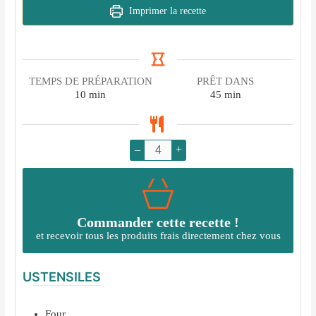
Imprimer la recette
TEMPS DE PRÉPARATION
PRÊT DANS
minutes
minutes
10
min
45
min
–
+
Commander cette recette !
et recevoir tous les produits frais directement chez vous
USTENSILES
Four