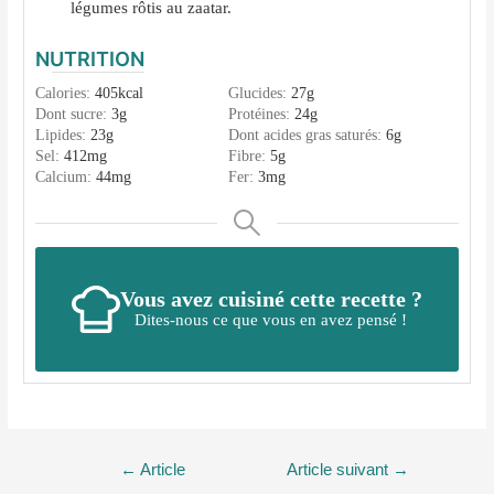
légumes rôtis au zaatar.
NUTRITION
Calories:
405
kcal
Glucides:
27
g
Dont sucre:
3
g
Protéines:
24
g
Lipides:
23
g
Dont acides gras saturés:
6
g
Sel:
412
mg
Fibre:
5
g
Calcium:
44
mg
Fer:
3
mg
Vous avez cuisiné cette recette ?
Dites-nous ce que vous en avez pensé !
Navigation
←
Article
Article suivant
→
de