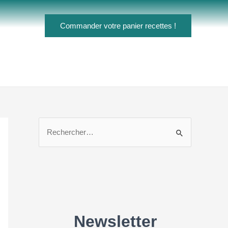
Commander votre panier recettes !
R
e
c
h
e
r
c