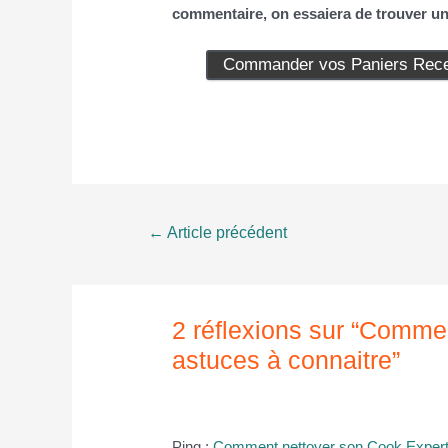
commentaire, on essaiera de trouver une
Commander vos Paniers Recet
Navigation
←
Article précédent
de
l’article
2 réflexions sur “Comme
astuces à connaitre”
Ping :
Comment nettoyer son Cook Expert?