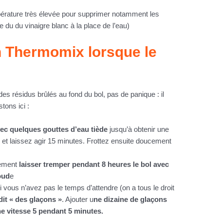
empérature très élevée pour supprimer notamment les
re du du vinaigre blanc à la place de l’eau)
 Thermomix lorsque le
des résidus brûlés au fond du bol, pas de panique : il
tons ici :
ec quelques gouttes d’eau tiède
jusqu’à obtenir une
l
et laissez agir 15 minutes. Frottez ensuite doucement
lement
laisser tremper pendant 8 heures le bol avec
oud
e
 vous n’avez pas le temps d’attendre (on a tous le droit
dit « des glaçons »
. Ajouter u
ne dizaine de glaçons
e vitesse 5 pendant 5 minutes.