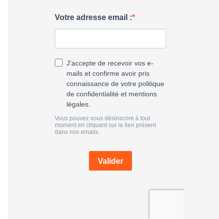
h
e
r
: