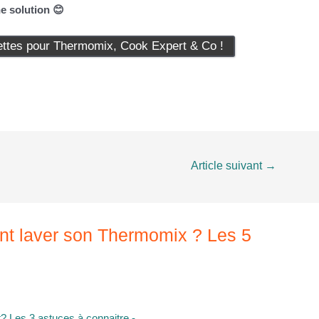
 solution 😊​
tes pour Thermomix, Cook Expert & Co !
Article suivant
→
nt laver son Thermomix ? Les 5
 Les 3 astuces à connaitre -