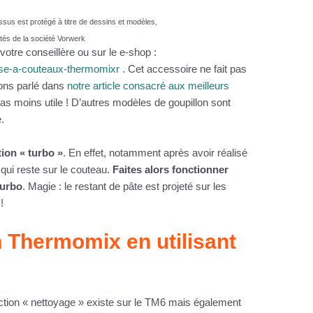
ssus est protégé à titre de dessins et modèles,
étés de la société Vorwerk
otre conseillère ou sur le e-shop :
sse-a-couteaux-thermomixr
. Cet accessoire ne fait pas
ons parlé dans
notre article consacré aux meilleurs
 pas moins utile ! D’autres modèles de goupillon sont
.
ction « turbo »
. En effet, notamment après avoir réalisé
e qui reste sur le couteau.
Faites alors fonctionner
turbo
. Magie : le restant de pâte est projeté sur les
!
 Thermomix en utilisant
ction « nettoyage » existe sur le TM6 mais également