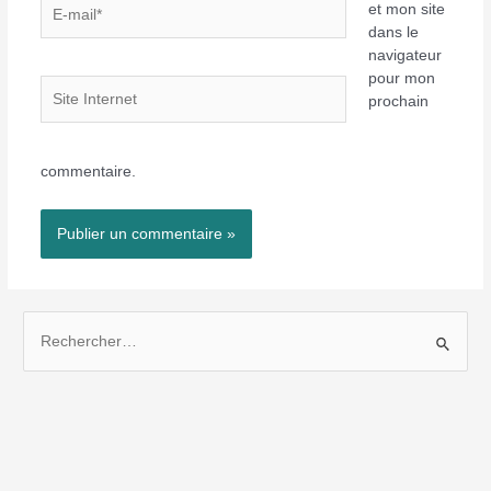
E-
et mon site
mail*
dans le
navigateur
pour mon
Site
prochain
Internet
commentaire.
R
e
c
h
e
r