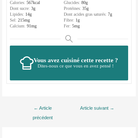
Calories:
567
kcal
Glucides:
80
g
Dont sucre:
3
g
Protéines:
35
g
Lipides:
14
g
Dont acides gras saturés:
7
g
Sel:
215
mg
Fibre:
1
g
Calcium:
91
mg
Fer:
5
mg
Vous avez cuisiné cette recette ?
Dites-nous ce que vous en avez pensé !
Navigation
←
Article
Article suivant
→
de
précédent
l’article