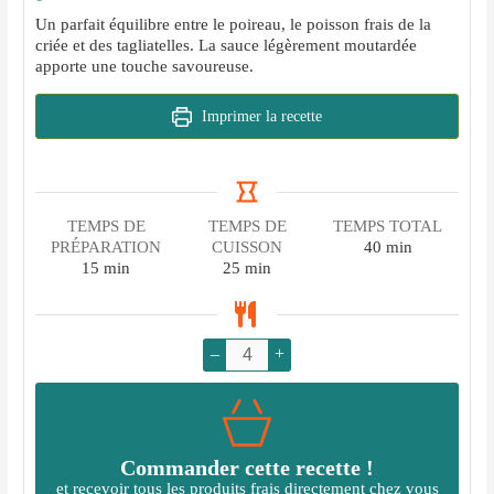
Un parfait équilibre entre le poireau, le poisson frais de la
criée et des tagliatelles. La sauce légèrement moutardée
apporte une touche savoureuse.
Imprimer la recette
TEMPS DE
TEMPS DE
TEMPS TOTAL
minutes
PRÉPARATION
CUISSON
40
min
minutes
minutes
15
min
25
min
–
+
Commander cette recette !
et recevoir tous les produits frais directement chez vous