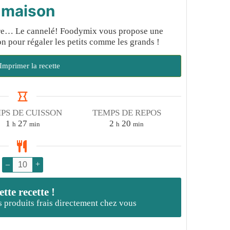
 maison
ndre… Le cannelé! Foodymix vous propose une
on pour régaler les petits comme les grands !
Imprimer la recette
PS DE CUISSON
TEMPS DE REPOS
heure
minutes
heures
minutes
1
27
2
20
h
min
h
min
–
+
te recette !
es produits frais directement chez vous