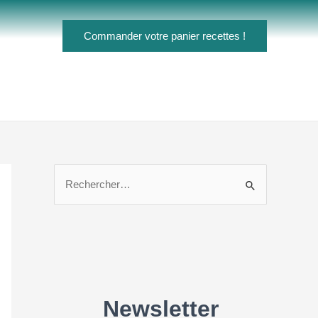
Commander votre panier recettes !
R
e
c
h
e
r
c