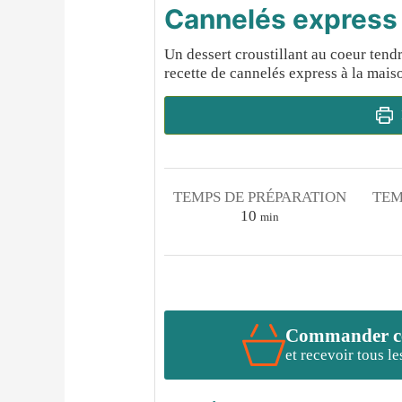
Cannelés express
Un dessert croustillant au coeur te
recette de cannelés express à la mais
TEMPS DE PRÉPARATION
TEM
minutes
10
min
Commander cet
et recevoir tous l