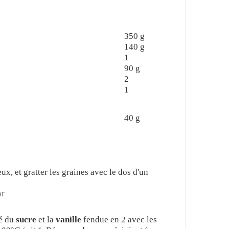
350
g
140
g
1
90
g
2
1
40
g
ux, et gratter les graines avec le dos d'un
ar
ié du
sucre
et la
vanille
fendue en 2 avec les