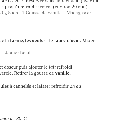
00°C / vit 1
. Réserver dans un récipient (avec un
is jusqu'à refroidissement (environ 20 min).
0 g Sucre,
1 Gousse de vanille – Madagascar
ec la
farine
,
les oeufs
et le
jaune d'oeuf
. Mixer
,
1 Jaune d'oeuf
t doseur puis ajouter le
lait
refroidi
vercle. Retirer la gousse de
vanille.
ules à cannelés et laisser refroidir
2h au
0min à 180°C.