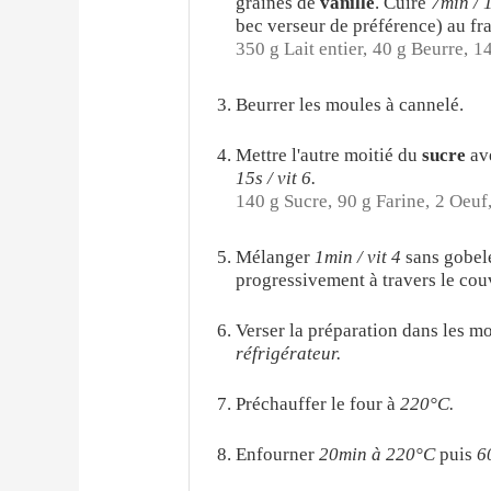
graines de
vanille
. Cuire
7min / 1
bec verseur de préférence) au fra
350 g Lait entier,
40 g Beurre,
14
Beurrer les moules à cannelé.
Mettre l'autre moitié du
sucre
av
15s / vit 6.
140 g Sucre,
90 g Farine,
2 Oeuf
Mélanger
1min / vit 4
sans gobele
progressivement à travers le cou
Verser la préparation dans les mo
réfrigérateur.
Préchauffer le four à
220°C.
Enfourner
20min à 220°C
puis
6