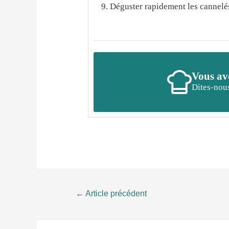
Déguster rapidement les cannelé
Vous ave
Dites-nous
Navigation
←
Article précédent
de
l’article