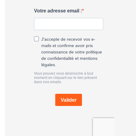
h
e
r
: