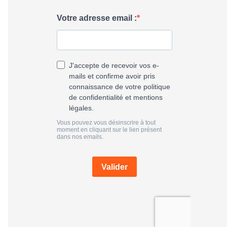
h
e
r
: