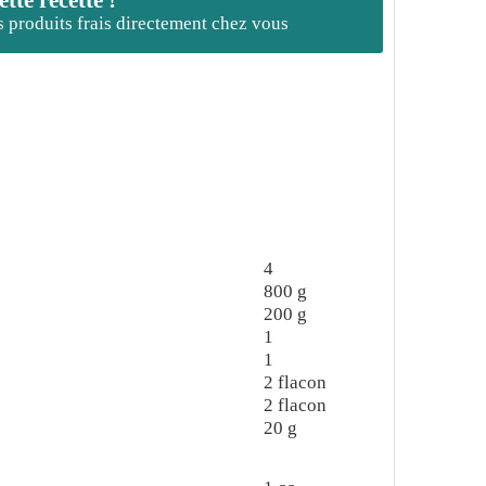
es produits frais directement chez vous
4
800
g
200
g
1
1
2
flacon
2
flacon
20
g