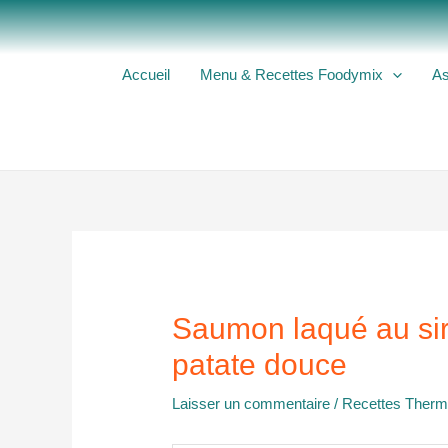
Aller
au
contenu
Accueil
Menu & Recettes Foodymix
As
Saumon laqué au sir
patate douce
Laisser un commentaire
/
Recettes Ther