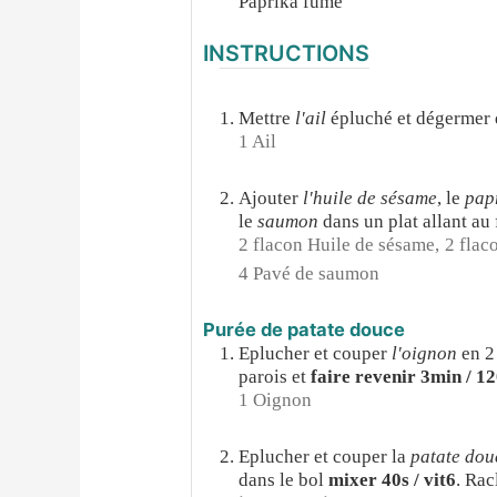
Paprika fumé
INSTRUCTIONS
Mettre
l'ail
épluché et dégermer d
1 Ail
Ajouter
l'huile de sésame
, le
pap
le
saumon
dans un plat allant au 
2 flacon Huile de sésame,
2 flac
4 Pavé de saumon
Purée de patate douce
Eplucher et couper
l'oignon
en 2
parois et
faire revenir 3min / 12
1 Oignon
Eplucher et couper la
patate dou
dans le bol
mixer 40s / vit6
. Rac