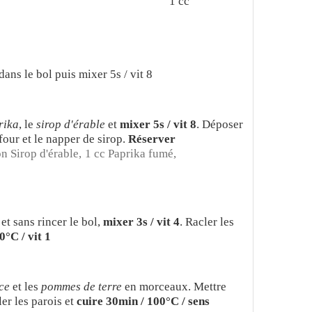
1
cc
ans le bol puis mixer 5s / vit 8
rika
, le
sirop d'érable
et
mixer 5s / vit 8
. Déposer
four et le napper de sirop.
Réserver
on Sirop d'érable,
1 cc Paprika fumé,
 et sans rincer le bol,
mixer 3s / vit 4
. Racler les
0°C / vit 1
ce
et les
pommes de terre
en morceaux. Mettre
ler les parois et
cuire 30min / 100°C / sens