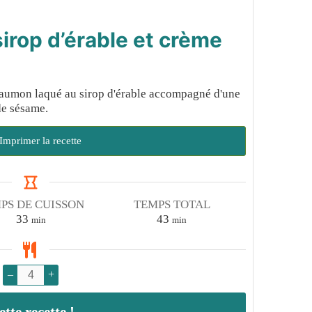
irop d’érable et crème
saumon laqué au sirop d'érable accompagné d'une
de sésame.
Imprimer la recette
PS DE CUISSON
TEMPS TOTAL
minutes
minutes
33
43
min
min
–
+
te recette !