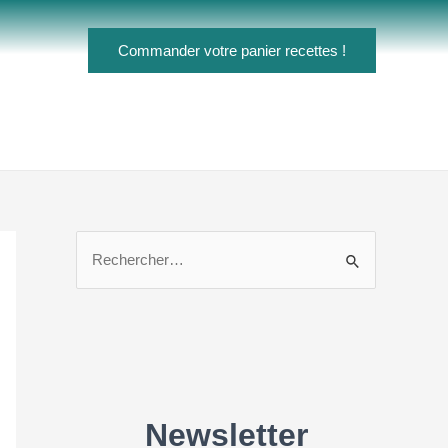
Commander votre panier recettes !
R
e
c
h
e
r
c