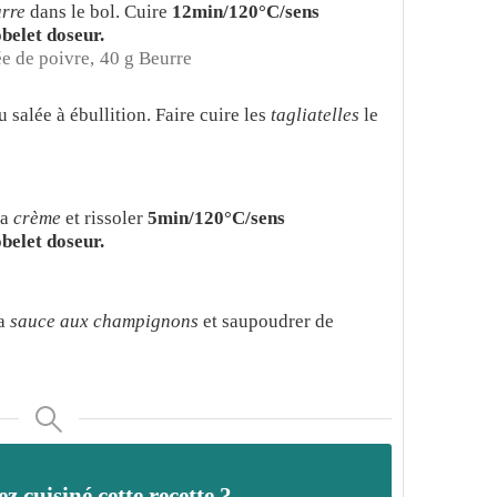
rre
dans le bol. Cuire
12min/120°C/sens
belet doseur.
e de poivre,
40 g Beurre
 salée à ébullition. Faire cuire les
tagliatelles
le
la
crème
et rissoler
5min/120°C/sens
belet doseur.
la
sauce aux champignons
et saupoudrer de
z cuisiné cette recette ?