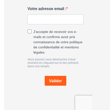
h
e
r
: