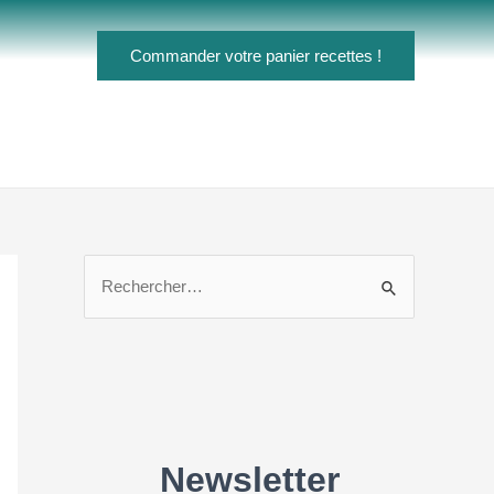
Commander votre panier recettes !
R
e
c
h
e
r
c