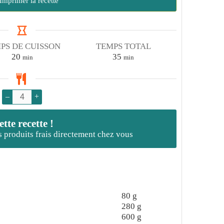
Imprimer la recette
PS DE CUISSON
TEMPS TOTAL
minutes
minutes
20
35
min
min
–
+
te recette !
es produits frais directement chez vous
80
g
280
g
600
g