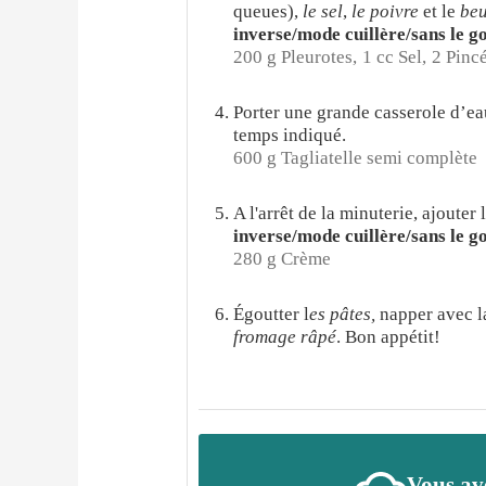
queues),
le sel
,
le poivre
et le
beu
inverse/mode cuillère/sans le go
200 g Pleurotes,
1 cc Sel,
2 Pincé
Porter une grande casserole d’eau
temps indiqué.
600 g Tagliatelle semi complète
A l'arrêt de la minuterie, ajouter 
inverse/mode cuillère/sans le go
280 g Crème
Égoutter l
es pâtes,
napper avec 
fromage râpé
. Bon appétit!
Vous ave