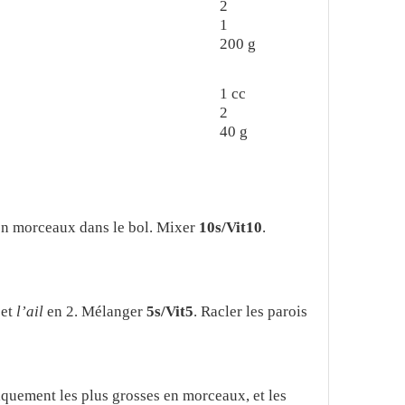
2
1
200
g
1
cc
2
40
g
n morceaux dans le bol. Mixer
10s/Vit10
.
et
l’ail
en 2. Mélanger
5s/Vit5
. Racler les parois
quement les plus grosses en morceaux, et les