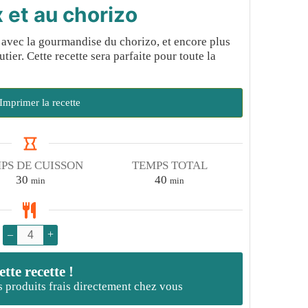
 et au chorizo
 avec la gourmandise du chorizo, et encore plus
utier. Cette recette sera parfaite pour toute la
Imprimer la recette
PS DE CUISSON
TEMPS TOTAL
minutes
minutes
30
40
min
min
–
+
te recette !
es produits frais directement chez vous