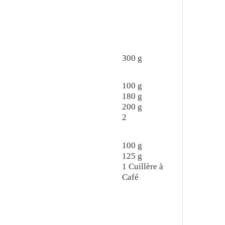
300
g
100
g
180
g
200
g
2
100
g
125
g
1
Cuillère à
Café