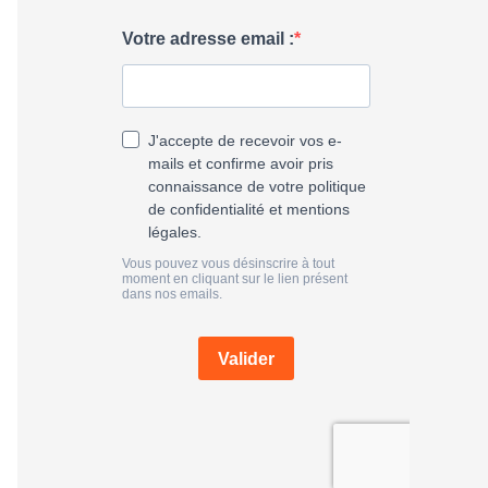
h
e
r
: