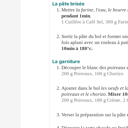
La pâte brisée
Mettre
la farine, l'eau, le beurre 
pendant 1min
.
1 Cuillère à Café Sel,
300 g Farin
Sortir la pâte du bol et former un
fois aplani avec un rouleau à pati
10min à 180°c.
La garniture
Découper le blanc des
poireaux
e
200 g Poireaux,
100 g Chorizo
Ajouter dans le bol
les oeufs et 
poireaux et le chorizo
.
Mixer 10s
200 g Poireaux,
180 g Crème,
2 
Verser la préparation sur la pâte 
Déguster la tarte chaude ou froide