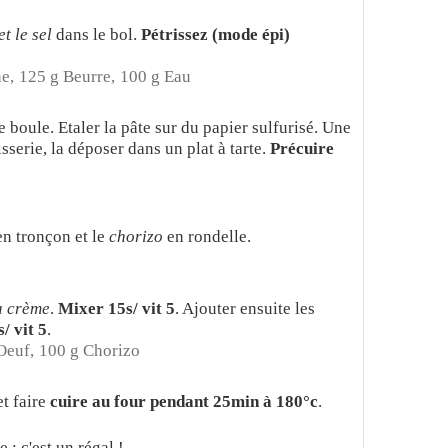
et le sel
dans le bol.
Pétrissez (mode épi)
e,
125 g Beurre,
100 g Eau
e boule. Etaler la pâte sur du papier sulfurisé. Une
sserie, la déposer dans un plat à tarte.
Précuire
n tronçon et le
chorizo
en rondelle.
la crème
.
Mixer 15s/ vit 5
. Ajouter ensuite les
/ vit 5
.
Oeuf,
100 g Chorizo
et faire
cuire au four pendant 25min à 180°c
.
 : c'est un régal !