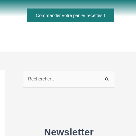
Commander votre panier recettes !
R
e
c
h
e
r
c