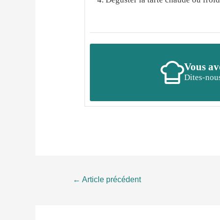
Vous ave
Dites-nous
Navigation
←
Article précédent
de
l’article