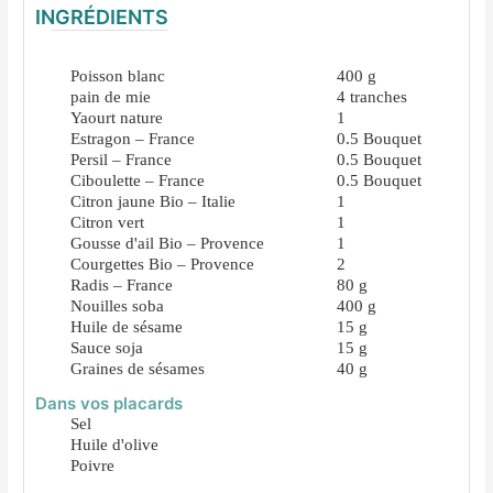
INGRÉDIENTS
Poisson blanc
400
g
pain de mie
4
tranches
Yaourt nature
1
Estragon – France
0.5
Bouquet
Persil – France
0.5
Bouquet
Ciboulette – France
0.5
Bouquet
Citron jaune Bio – Italie
1
Citron vert
1
Gousse d'ail Bio – Provence
1
Courgettes Bio – Provence
2
Radis – France
80
g
Nouilles soba
400
g
Huile de sésame
15
g
Sauce soja
15
g
Graines de sésames
40
g
Dans vos placards
Sel
Huile d'olive
Poivre