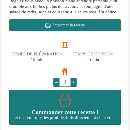
Régalez vous avec un poisson blanc et tendre parsemé d'un
crumble aux herbes pleins de saveurs, accompagné d'une
salade de radis, soba et courgette à la sauce soja. Un délice.
Imprimer la recette
TEMPS DE PRÉPARATION
TEMPS DE CUISSON
minutes
minutes
15
min
25
min
–
+
Commander cette recette !
et recevoir tous les produits frais directement chez vous