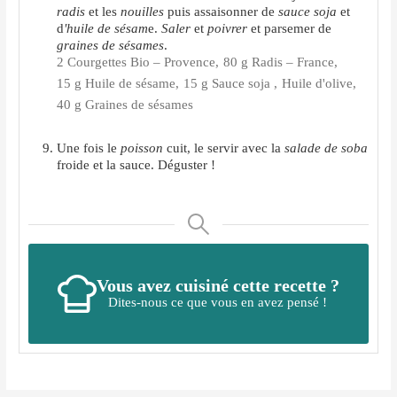
radis
et les
nouilles
puis assaisonner de
sauce soja
et
d
'huile de sésam
e.
Saler
et
poivrer
et parsemer de
graines de sésames
.
2 Courgettes Bio – Provence,
80 g Radis – France,
15 g Huile de sésame,
15 g Sauce soja ,
Huile d'olive,
40 g Graines de sésames
Une fois le
poisson
cuit, le servir avec la
salade de soba
froide et la sauce. Déguster !
Vous avez cuisiné cette recette ?
Dites-nous ce que vous en avez pensé !