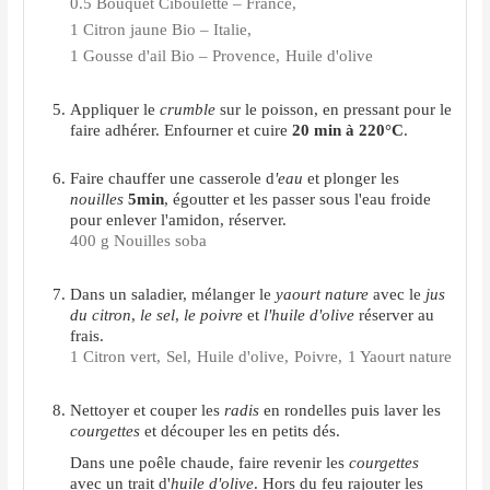
0.5 Bouquet Ciboulette – France,
1 Citron jaune Bio – Italie,
1 Gousse d'ail Bio – Provence,
Huile d'olive
Appliquer le
crumble
sur le poisson, en pressant pour le
faire adhérer. Enfourner et cuire
20 min à 220°C
.
Faire chauffer une casserole d
'eau
et plonger les
nouilles
5min
, égoutter et les passer sous l'eau froide
pour enlever l'amidon, réserver.
400 g Nouilles soba
Dans un saladier, mélanger le
yaourt nature
avec le
jus
du citron
,
le sel
,
le poivre
et
l'huile d'olive
réserver au
frais.
1 Citron vert,
Sel,
Huile d'olive,
Poivre,
1 Yaourt nature
Nettoyer et couper les
radis
en rondelles puis laver les
courgettes
et découper les en petits dés.
Dans une poêle chaude, faire revenir les
courgettes
avec un trait d'
huile d'olive
. Hors du feu rajouter les