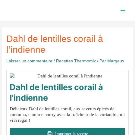
Aller
au
Main
contenu
Men
Dahl de lentilles corail à
l’indienne
Laisser un commentaire
/
Recettes Thermomix
/ Par
Margaux
Dahl de lentilles corail à
l’indienne
Délicieux Dahl de lentilles corail, aux saveurs épicés de
curcuma, cumin et curry avec la fraîcheur de la coriandre, un
vrai régal !
Imprimer la recette