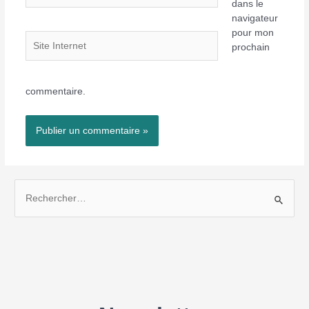
dans le
navigateur
pour mon
Site
prochain
Internet
commentaire.
R
e
c
h
e
r
c