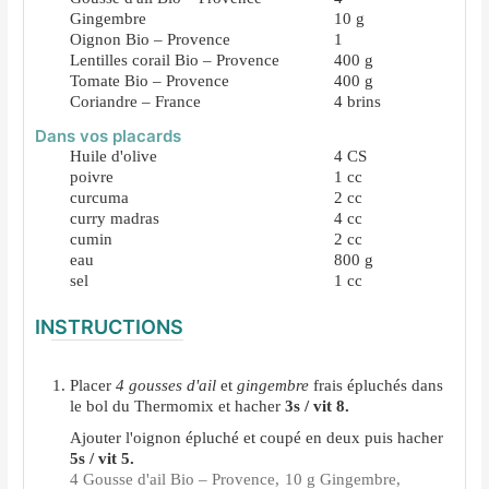
Gingembre
10
g
Oignon Bio – Provence
1
Lentilles corail Bio – Provence
400
g
Tomate Bio – Provence
400
g
Coriandre – France
4
brins
Dans vos placards
Huile d'olive
4
CS
poivre
1
cc
curcuma
2
cc
curry madras
4
cc
cumin
2
cc
eau
800
g
sel
1
cc
INSTRUCTIONS
Placer
4 gousses d'ail
et
gingembre
frais épluchés dans
le bol du Thermomix et hacher
3s / vit 8.
Ajouter l'oignon épluché et coupé en deux puis hacher
5s / vit 5.
4 Gousse d'ail Bio – Provence,
10 g Gingembre,