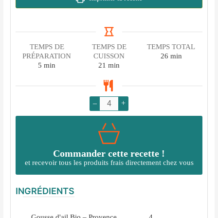
TEMPS DE
TEMPS DE
TEMPS TOTAL
minutes
PRÉPARATION
CUISSON
26
min
minutes
minutes
5
min
21
min
–
+
Commander cette recette !
et recevoir tous les produits frais directement chez vous
INGRÉDIENTS
Gousse d'ail Bio – Provence
4