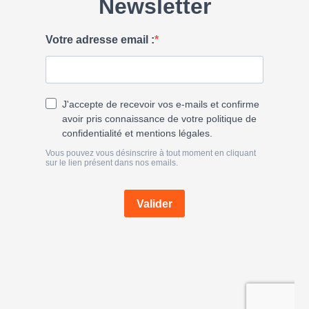
h
e
r
: