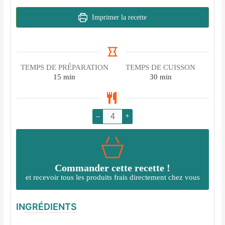
Imprimer la recette
TEMPS DE PRÉPARATION
TEMPS DE CUISSON
minutes
minutes
15
min
30
min
–
+
Commander cette recette !
et recevoir tous les produits frais directement chez vous
INGRÉDIENTS