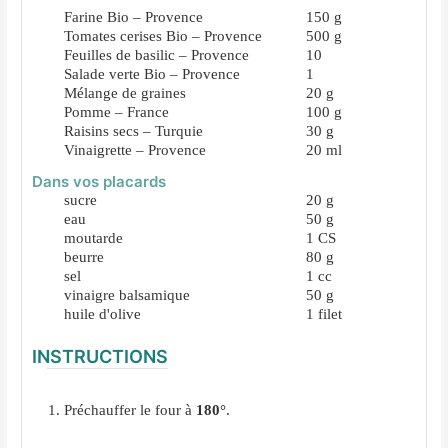
Farine Bio – Provence
150
g
Tomates cerises Bio – Provence
500
g
Feuilles de basilic – Provence
10
Salade verte Bio – Provence
1
Mélange de graines
20
g
Pomme – France
100
g
Raisins secs – Turquie
30
g
Vinaigrette – Provence
20
ml
Dans vos placards
sucre
20
g
eau
50
g
moutarde
1
CS
beurre
80
g
sel
1
cc
vinaigre balsamique
50
g
huile d'olive
1
filet
INSTRUCTIONS
Préchauffer le four à
180°
.