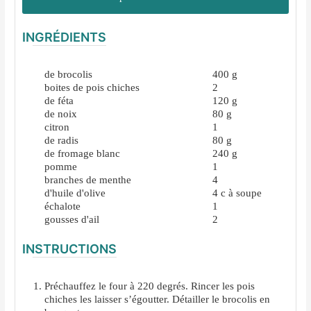
INGRÉDIENTS
de brocolis
400
g
boites de pois chiches
2
de féta
120
g
de noix
80
g
citron
1
de radis
80
g
de fromage blanc
240
g
pomme
1
branches de menthe
4
d'huile d'olive
4
c à soupe
échalote
1
gousses d'ail
2
INSTRUCTIONS
Préchauffez le four à 220 degrés. Rincer les pois
chiches les laisser s’égoutter. Détailler le brocolis en