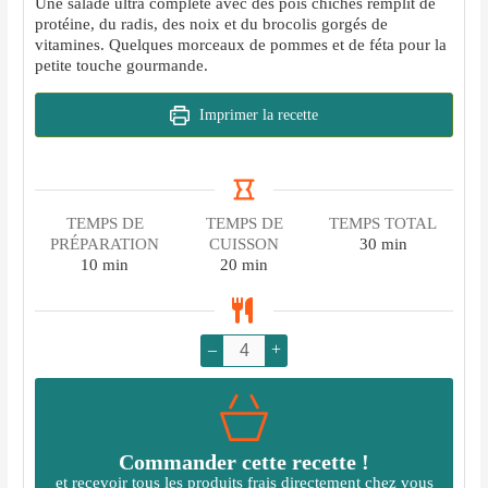
Une salade ultra complète avec des pois chiches remplit de
protéine, du radis, des noix et du brocolis gorgés de
vitamines. Quelques morceaux de pommes et de féta pour la
petite touche gourmande.
Imprimer la recette
TEMPS DE
TEMPS DE
TEMPS TOTAL
minutes
PRÉPARATION
CUISSON
30
min
minutes
minutes
10
min
20
min
–
+
Commander cette recette !
et recevoir tous les produits frais directement chez vous