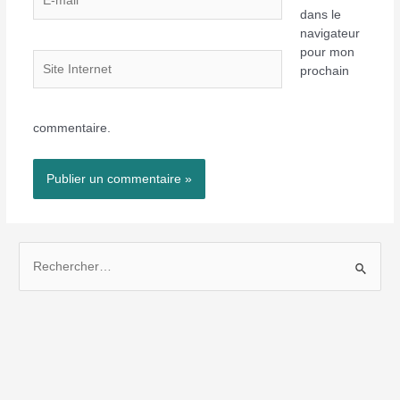
mail*
dans le
navigateur
pour mon
Site
prochain
Internet
commentaire.
R
e
c
h
e
r
c