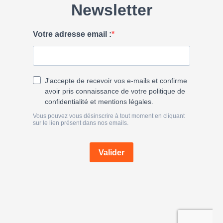
h
e
r
: