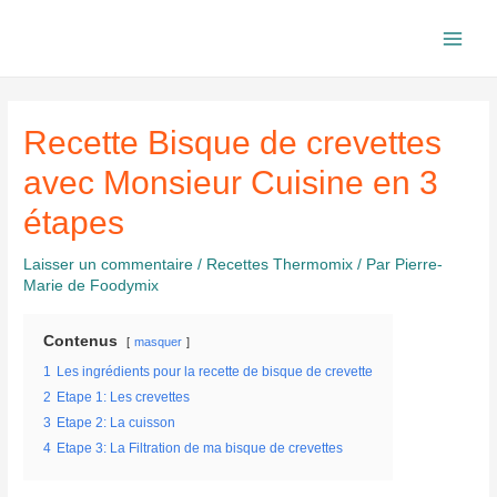
Aller
au
Main
contenu
Men
Recette Bisque de crevettes
avec Monsieur Cuisine en 3
étapes
Laisser un commentaire
/
Recettes Thermomix
/ Par
Pierre-
Marie de Foodymix
Contenus
masquer
1
Les ingrédients pour la recette de bisque de crevette
2
Etape 1: Les crevettes
3
Etape 2: La cuisson
4
Etape 3: La Filtration de ma bisque de crevettes