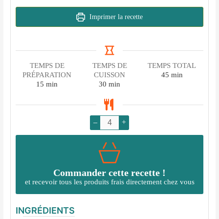
Imprimer la recette
TEMPS DE
TEMPS DE
TEMPS TOTAL
minutes
PRÉPARATION
CUISSON
45
min
minutes
minutes
15
min
30
min
–
+
Commander cette recette !
et recevoir tous les produits frais directement chez vous
INGRÉDIENTS