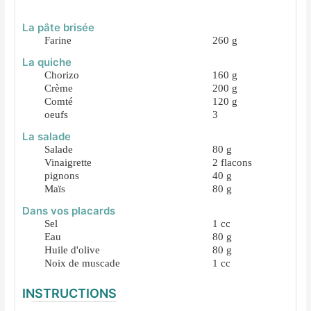
La pâte brisée
Farine
260
g
La quiche
Chorizo
160
g
Crème
200
g
Comté
120
g
oeufs
3
La salade
Salade
80
g
Vinaigrette
2
flacons
pignons
40
g
Maïs
80
g
Dans vos placards
Sel
1
cc
Eau
80
g
Huile d'olive
80
g
Noix de muscade
1
cc
INSTRUCTIONS