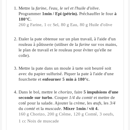
Mettre la
farine
,
l'eau, le sel et l'huile d'olive
.
Programmer
1min / Epi (pétrin).
Préchauffer le four
à
180°C
.
260 g Farine,
1 cc Sel,
80 g Eau,
80 g Huile d'olive
Etaler la pate obtenue sur un plan travail, à l'aide d'un
rouleau à pâtisserie (utiliser de la
farine
sur vos mains,
le plan de travail et le rouleau pour éviter qu'elle ne
colle).
Mettre la pate dans un moule à tarte soit beurré soit
avec du papier sulfurisé. Piquer la pate à l'aide d'une
fourchette et
enfourner 5 min à 180°c.
Dans le bol, mettre le
chorizo,
faire
5 impulsions d'une
seconde sur turbo
. Couper
1/4 du comté
et mettre de
coté pour la salade. Ajouter la
crème
, les
œufs
, les
3/4
du
comté
et la
muscade
.
Mixer 1min / vit 4.
160 g Chorizo,
200 g Crème,
120 g Comté,
3 oeufs,
1 cc Noix de muscade