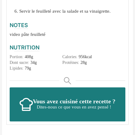
Servir le feuilleté avec la salade et sa vinaigrette.
NOTES
video pâte feuilleté
NUTRITION
Portion:
408
g
Calories:
956
kcal
Dont sucre:
34
g
Protéines:
28
g
Lipides:
79
g
Vous avez cuisiné cette recette ?
Dites-nous ce que vous en avez pensé !