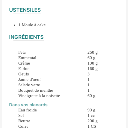
USTENSILES
1 Moule à cake
INGRÉDIENTS
Feta
260
g
Emmental
60
g
Crème
100
g
Farine
160
g
Oeufs
3
Jaune d'oeuf
1
Salade verte
1
Bouquet de menthe
1
Vinaigrette à la noisette
60
g
Dans vos placards
Eau froide
90
g
Sel
1
cc
Beurre
200
g
Curry
1
CS