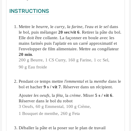
INSTRUCTIONS
Mettre le
beurre
, le
curry
,
la farine
,
l'eau
et
le sel
dans
le bol, puis mélanger
20 sec/vit 6
. Retirer la pâte du bol.
Elle doit être collante. La façonner en boule avec les
mains farinés puis l'aplatir en un carré approximatif et
l'envelopper de film alimentaire. Mettre au congélateur
20 min
.
200 g Beurre,
1 CS Curry,
160 g Farine,
1 cc Sel,
90 g Eau froide
Pendant ce temps mettre
l'emmental
et la
menthe
dans le
bol et hacher
9 s / vit 7
. Réserver dans un récipient.
Ajouter
les oeufs
, la
féta,
la
crème
. Mixer
5 s / vit 6
.
Réserver dans le bol du robot
3 Oeufs,
60 g Emmental,
100 g Crème,
1 Bouquet de menthe,
260 g Feta
Déballer la pâte et la poser sur le plan de travail