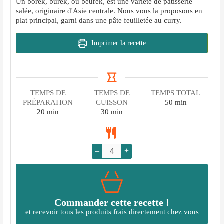
Un börek, burek, ou beurek, est une variété de pâtisserie
salée, originaire d'Asie centrale. Nous vous la proposons en
plat principal, garni dans une pâte feuilletée au curry.
Imprimer la recette
TEMPS DE
TEMPS DE
TEMPS TOTAL
minutes
PRÉPARATION
CUISSON
50
min
minutes
minutes
20
min
30
min
–
+
Commander cette recette !
et recevoir tous les produits frais directement chez vous