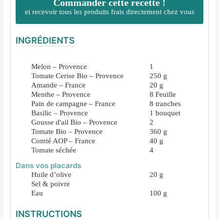
Commander cette recette !
et recevoir tous les produits frais directement chez vous
INGRÉDIENTS
Melon – Provence
1
Tomate Cerise Bio – Provence
250
g
Amande – France
20
g
Menthe – Provence
8
Feuille
Pain de campagne – France
8
tranches
Basilic – Provence
1
bouquet
Gousse d'ail Bio – Provence
2
Tomate Bio – Provence
360
g
Comté AOP – France
40
g
Tomate séchée
4
Dans vos placards
Huile d’olive
20
g
Sel & poivre
Eau
100
g
INSTRUCTIONS