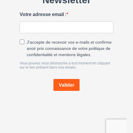
h
e
r
: