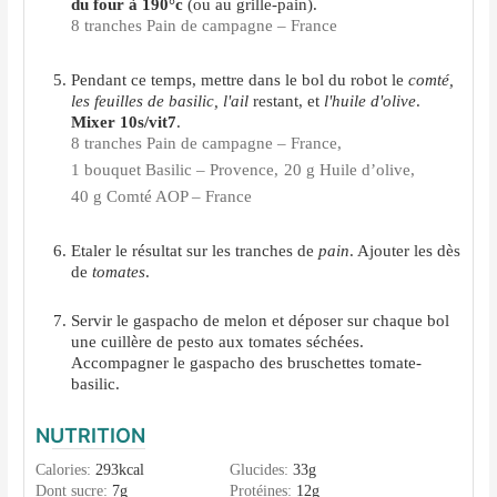
du four à 190°c
(ou au grille-pain).
8 tranches Pain de campagne – France
Pendant ce temps, mettre dans le bol du robot le
comté,
les feuilles de basilic, l'ail
restant, et
l'huile d'olive
.
Mixer 10s/vit7
.
8 tranches Pain de campagne – France,
1 bouquet Basilic – Provence,
20 g Huile d’olive,
40 g Comté AOP – France
Etaler le résultat sur les tranches de
pain
. Ajouter les dès
de
tomates
.
Servir le gaspacho de melon et déposer sur chaque bol
une cuillère de pesto aux tomates séchées.
Accompagner le gaspacho des bruschettes tomate-
basilic.
NUTRITION
Calories:
293
kcal
Glucides:
33
g
Dont sucre:
7
g
Protéines:
12
g