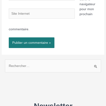
navigateur
pour mon
Site
prochain
Internet
commentaire.
R
e
c
h
e
r
c