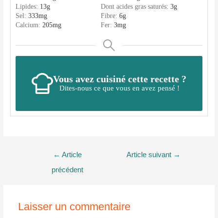
Lipides:
13
g
Dont acides gras saturés:
3
g
Sel:
333
mg
Fibre:
6
g
Calcium:
205
mg
Fer:
3
mg
Vous avez cuisiné cette recette ?
Dites-nous ce que vous en avez pensé !
Navigation
←
Article
Article suivant
→
de
précédent
l’article
Laisser un commentaire