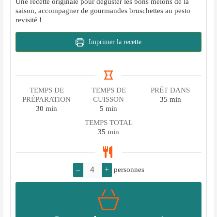
Une recette originale pour déguster les bons melons de la
saison, accompagner de gourmandes bruschettes au pesto
revisité !
Imprimer la recette
TEMPS DE
TEMPS DE
PRÊT DANS
minutes
PRÉPARATION
CUISSON
35
min
minutes
minutes
30
min
5
min
TEMPS TOTAL
minutes
35
min
–
+
personnes