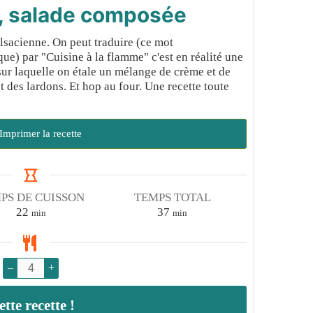
, salade composée
lsacienne. On peut traduire (ce mot
e) par "Cuisine à la flamme" c'est en réalité une
 sur laquelle on étale un mélange de crème et de
 des lardons. Et hop au four. Une recette toute
Imprimer la recette
PS DE CUISSON
TEMPS TOTAL
minutes
minutes
22
37
min
min
–
+
te recette !