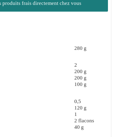
es produits frais directement chez vous
280
g
2
200
g
200
g
100
g
0,5
120
g
1
2
flacons
40
g