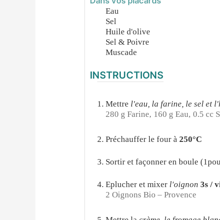
Dans vos placards
Eau
Sel
Huile d'olive
Sel & Poivre
Muscade
INSTRUCTIONS
Mettre
l'eau, la farine, le sel et l
280 g Farine,
160 g Eau,
0.5 cc S
Préchauffer le four à
250°C
Sortir et façonner en boule (1pou
Eplucher et mixer
l'oignon
3s / v
2 Oignons Bio – Provence
Mettre la
crème, le fromage blan