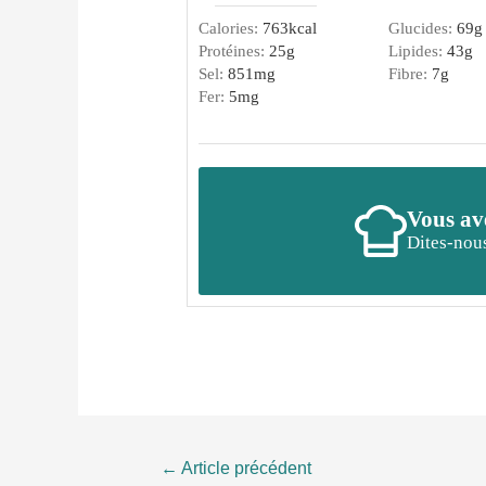
Calories:
763
kcal
Glucides:
69
g
Protéines:
25
g
Lipides:
43
g
Sel:
851
mg
Fibre:
7
g
Fer:
5
mg
Vous ave
Dites-nous
Navigation
←
Article précédent
de