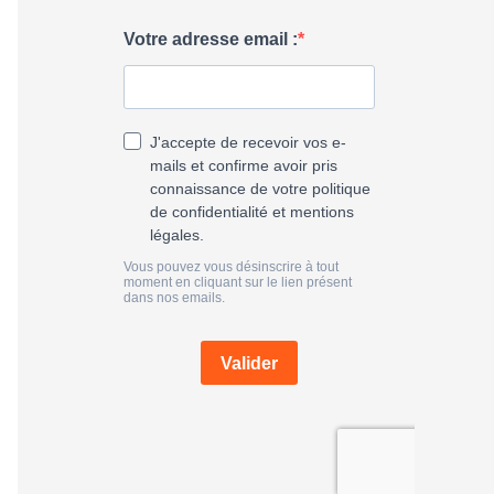
h
e
r
: