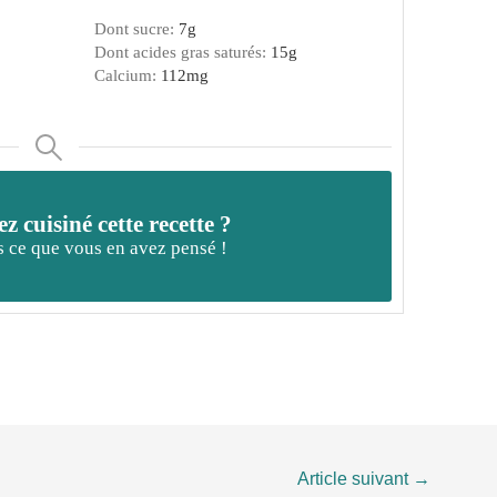
Dont sucre:
7
g
Dont acides gras saturés:
15
g
Calcium:
112
mg
z cuisiné cette recette ?
 ce que vous en avez pensé !
Article suivant
→