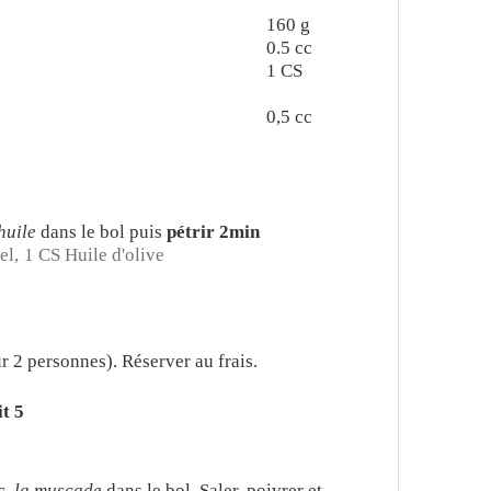
160
g
0.5
cc
1
CS
0,5
cc
'huile
dans le bol puis
pétrir 2min
el,
1 CS Huile d'olive
r 2 personnes). Réserver au frais.
it 5
c, la muscade
dans le bol. Saler, poivrer et