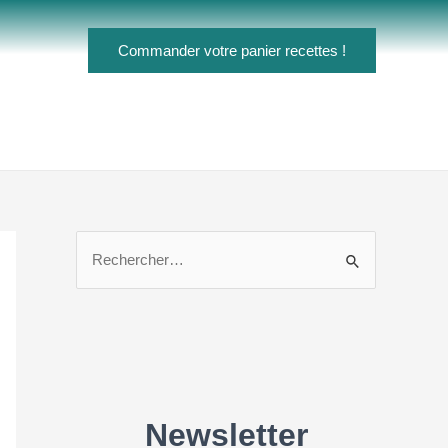
Commander votre panier recettes !
R
e
c
h
e
r
c