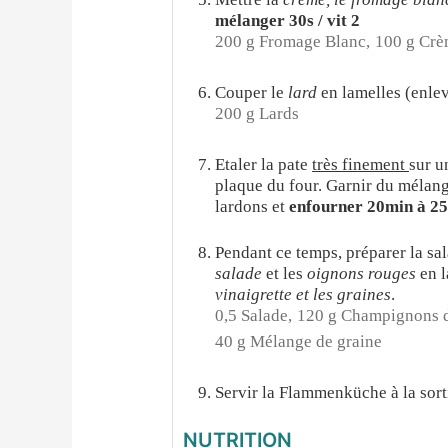
mélanger 30s / vit 2
200 g Fromage Blanc,
100 g Crè
Couper le
lard
en lamelles (enlev
200 g Lards
Etaler la pate
très finement
sur u
plaque du four. Garnir du mélang
lardons et
enfourner 20min à 2
Pendant ce temps, préparer la sa
salade
et les
oignons rouges
en 
vinaigrette et les graines
.
0,5 Salade,
120 g Champignons d
40 g Mélange de graine
Servir la Flammenküche à la sorti
NUTRITION