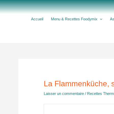
Aller
au
contenu
Accueil
Menu & Recettes Foodymix
As
La Flammenküche, 
Laisser un commentaire
/
Recettes Ther