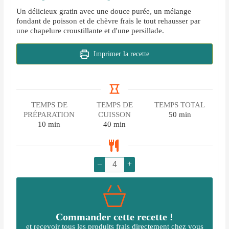
Un délicieux gratin avec une douce purée, un mélange
fondant de poisson et de chèvre frais le tout rehausser par
une chapelure croustillante et d'une persillade.
Imprimer la recette
TEMPS DE
TEMPS DE
TEMPS TOTAL
minutes
PRÉPARATION
CUISSON
50
min
minutes
minutes
10
min
40
min
–
+
Commander cette recette !
et recevoir tous les produits frais directement chez vous