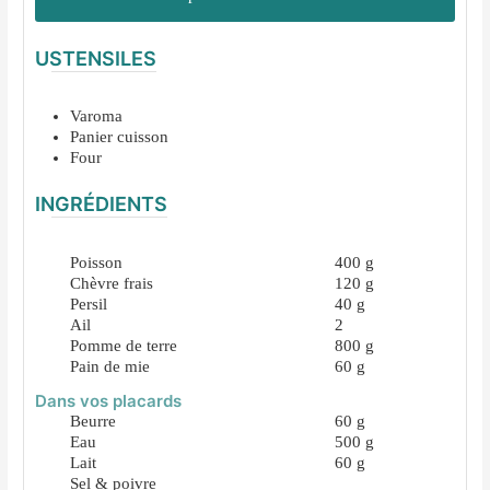
USTENSILES
Varoma
Panier cuisson
Four
INGRÉDIENTS
Poisson
400
g
Chèvre frais
120
g
Persil
40
g
Ail
2
Pomme de terre
800
g
Pain de mie
60
g
Dans vos placards
Beurre
60
g
Eau
500
g
Lait
60
g
Sel & poivre