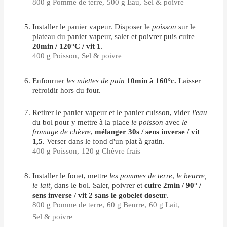
800 g Pomme de terre,
500 g Eau,
Sel & poivre
Installer le panier vapeur. Disposer le
poisson
sur le
plateau du panier vapeur, saler et poivrer puis cuire
20min / 120°C / vit 1
.
400 g Poisson,
Sel & poivre
Enfourner
les miettes de pain
10min à 160°c.
Laisser
refroidir hors du four.
Retirer le panier vapeur et le panier cuisson, vider
l'eau
du bol pour y mettre à la place
le poisson
avec
le
fromage de chèvre
,
mélanger
30s / sens inverse / vit
1,5
. Verser dans le fond d'un plat à gratin.
400 g Poisson,
120 g Chèvre frais
Installer le fouet, mettre
les pommes de terre
,
le beurre,
le lait,
dans le bol. Saler, poivrer et
cuire 2min / 90° /
sens inverse / vit 2 sans le gobelet doseur
.
800 g Pomme de terre,
60 g Beurre,
60 g Lait,
Sel & poivre