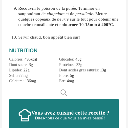
Recouvrir le poisson de la purée. Terminer en
saupoudrant de
chapelure
et de
persillade
. Mettre
quelques copeaux de
beurre
sur le tout pour obtenir une
couche croustillante et
enfourner 10-15min à 200°C.
Servir chaud, bon appétit bien sur!
NUTRITION
Calories:
496
kcal
Glucides:
45
g
Dont sucre:
3
g
Protéines:
32
g
Lipides:
22
g
Dont acides gras saturés:
13
g
Sel:
377
mg
Fibre:
5
g
Calcium:
136
mg
Fer:
4
mg
Vous avez cuisiné cette recette ?
Dites-nous ce que vous en avez pensé !