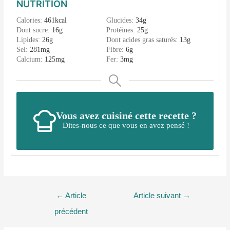
NUTRITION
Calories:
461
kcal
Glucides:
34
g
Dont sucre:
16
g
Protéines:
25
g
Lipides:
26
g
Dont acides gras saturés:
13
g
Sel:
281
mg
Fibre:
6
g
Calcium:
125
mg
Fer:
3
mg
Vous avez cuisiné cette recette ?
Dites-nous ce que vous en avez pensé !
Navigation
←
Article
Article suivant
→
de
précédent
l’article