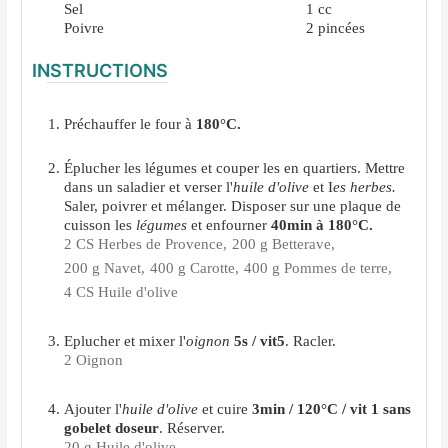
Sel
1
cc
Poivre
2
pincées
INSTRUCTIONS
Préchauffer le four à
180°C.
Éplucher les légumes et couper les en quartiers. Mettre
dans un saladier et verser l'
huile d'olive
et I
es herbes.
Saler, poivrer et mélanger. Disposer sur une plaque de
cuisson les
légumes
et enfourner
40min à 180°C.
2 CS Herbes de Provence,
200 g Betterave,
200 g Navet,
400 g Carotte,
400 g Pommes de terre,
4 CS Huile d'olive
Eplucher et mixer l'
oignon
5s / vit5
. Racler.
2 Oignon
Ajouter l'
huile d'olive
et cuire
3min / 120°C / vit 1
sans
gobelet doseur
. Réserver.
20 g Huile d'olive