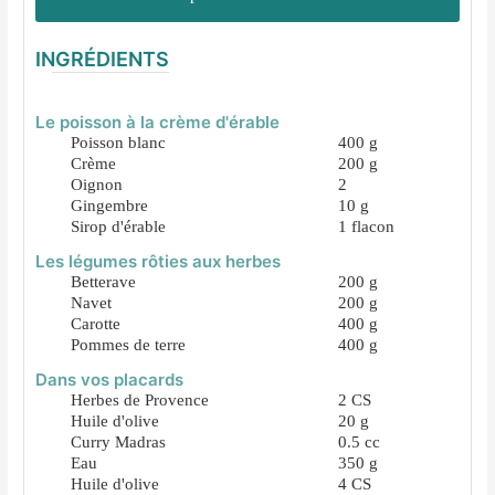
INGRÉDIENTS
Le poisson à la crème d'érable
Poisson blanc
400
g
Crème
200
g
Oignon
2
Gingembre
10
g
Sirop d'érable
1
flacon
Les légumes rôties aux herbes
Betterave
200
g
Navet
200
g
Carotte
400
g
Pommes de terre
400
g
Dans vos placards
Herbes de Provence
2
CS
Huile d'olive
20
g
Curry Madras
0.5
cc
Eau
350
g
Huile d'olive
4
CS