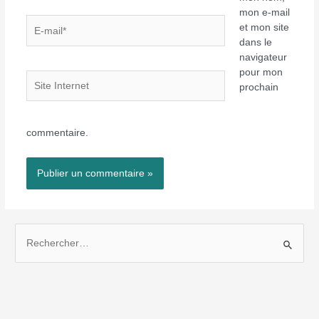
mon e-mail
E-
et mon site
mail*
dans le
navigateur
pour mon
Site
prochain
Internet
commentaire.
R
e
c
h
e