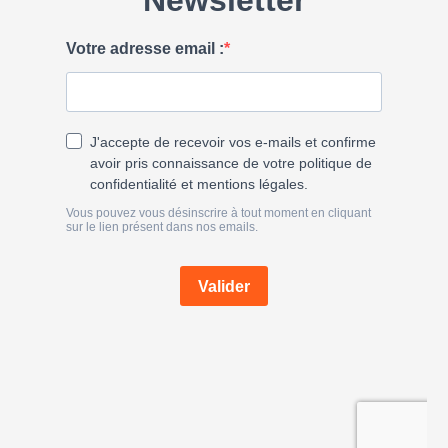
h
e
r
: