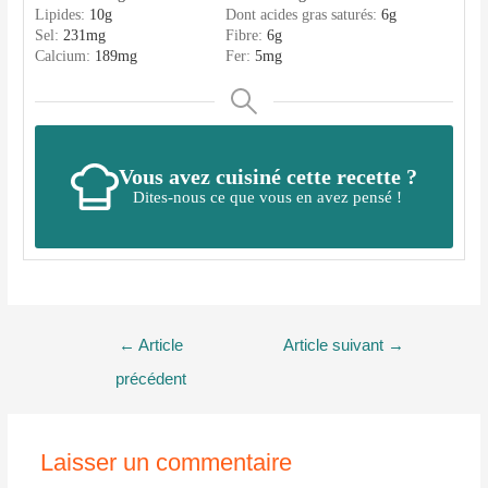
Lipides:
10
g
Dont acides gras saturés:
6
g
Sel:
231
mg
Fibre:
6
g
Calcium:
189
mg
Fer:
5
mg
Vous avez cuisiné cette recette ?
Dites-nous ce que vous en avez pensé !
Navigation
←
Article
Article suivant
→
de
précédent
l’article
Laisser un commentaire