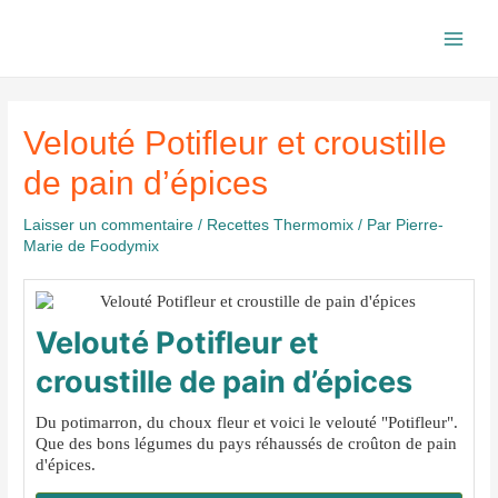
Aller
au
Main
contenu
Men
Velouté Potifleur et croustille
de pain d’épices
Laisser un commentaire
/
Recettes Thermomix
/ Par
Pierre-
Marie de Foodymix
Velouté Potifleur et
croustille de pain d’épices
Du potimarron, du choux fleur et voici le velouté "Potifleur".
Que des bons légumes du pays réhaussés de croûton de pain
d'épices.