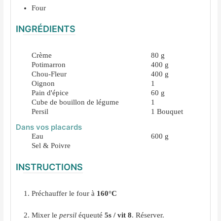
Four
INGRÉDIENTS
Crème
80
g
Potimarron
400
g
Chou-Fleur
400
g
Oignon
1
Pain d'épice
60
g
Cube de bouillon de légume
1
Persil
1
Bouquet
Dans vos placards
Eau
600
g
Sel & Poivre
INSTRUCTIONS
Préchauffer le four à
160°C
Mixer le
persil
équeuté
5s / vit 8
. Réserver.