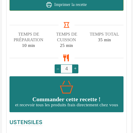
Imprimer la recette
TEMPS DE
TEMPS DE
TEMPS TOTAL
minutes
PRÉPARATION
CUISSON
35
min
minutes
minutes
10
min
25
min
–
+
Commander cette recette !
et recevoir tous les produits frais directement chez vous
USTENSILES