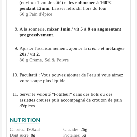
(environ 1 cm de côté) et les
enfourner à 160°C
pendant 12min
. Laisser refroidir hors du four.
60 g Pain d'épice
A la sonnerie,
mixer 1min / vit 5 à 8 en augmentant
progressivement
.
Ajuster l'assaisonnement, ajouter la
crème
et
mélanger
20s / vit 2
.
80 g Crème,
Sel & Poivre
Facultatif : Vous pouvez ajouter de l'eau si vous aimez
votre soupe plus liquide.
Servir le velouté "Potifleur" dans des bols ou des
assiettes creuses puis accompagné de crouton de pain
d'épices.
NUTRITION
Calories:
190
kcal
Glucides:
26
g
Dont sucre:
8
g
Protéines:
5
g