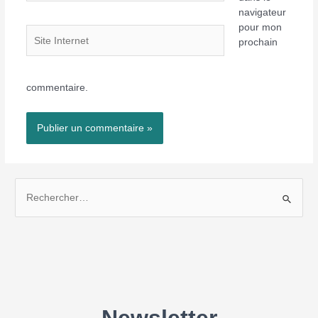
navigateur
pour mon
Site
prochain
Internet
commentaire.
R
e
c
h
e
r
c