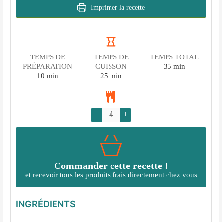
Imprimer la recette
TEMPS DE
TEMPS DE
TEMPS TOTAL
minutes
PRÉPARATION
CUISSON
35
min
minutes
minutes
10
min
25
min
–
+
Commander cette recette !
et recevoir tous les produits frais directement chez vous
INGRÉDIENTS