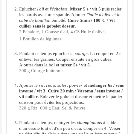
Eplucher
l'ail
et
l'échalote
.
Mixer 5 s / vit 5
puis racler
les parois avec une spatule. Ajouter
l'huile d'olive et le
cube de bouillon
émietté.
Cuire 5min / 100°C / Vit
cuiller sans le gobelet doseur
.
2 Echalote,
1 Gousse d'ail,
4 CS Huile d'olive,
1 Bouillon de légumes
Pendant ce temps éplucher la
courge
. La couper en 2 et
enlever les graines. Couper ensuite en gros cubes.
Ajouter dans le bol et
mixer 5s / vit 5
.
300 g Courge butternut
Ajouter le
riz
,
l'eau
,
saler
,
poivrer
et
mélanger 6s / sens
inverse / vit 3. Cuire 20 min / Varoma / sens inverse /
vit cuiller
. Enlever le gobelet doseur et mettre le panier
cuisson pour éviter les projections.
320 g Riz,
600 g Eau,
Sel & Poivre
Pendant ce temps, nettoyer les
champignons
à l'aide
d'un essuie tout et d'un peu d'eau. Couper en 4. Verser