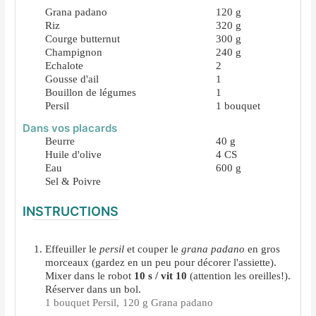
Grana padano
120
g
Riz
320
g
Courge butternut
300
g
Champignon
240
g
Echalote
2
Gousse d'ail
1
Bouillon de légumes
1
Persil
1
bouquet
Dans vos placards
Beurre
40
g
Huile d'olive
4
CS
Eau
600
g
Sel & Poivre
INSTRUCTIONS
Effeuiller le
persil
et couper le
grana padano
en gros
morceaux (gardez en un peu pour décorer l'assiette).
Mixer dans le robot
10 s / vit 10
(attention les oreilles!).
Réserver dans un bol.
1 bouquet Persil,
120 g Grana padano