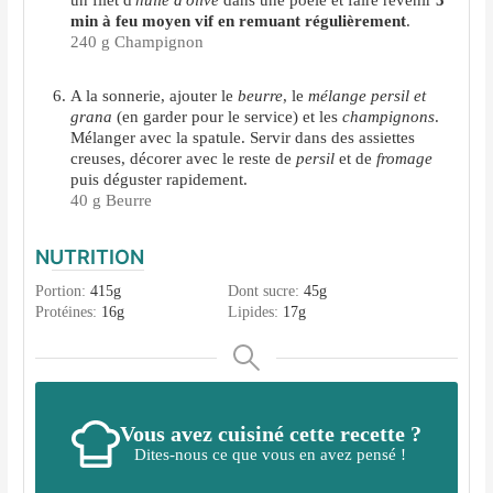
un filet d'
huile d'olive
dans une poêle et faire revenir
5
min à feu moyen vif en remuant régulièrement
.
240 g Champignon
A la sonnerie, ajouter le
beurre
, le
mélange persil et
grana
(en garder pour le service)
et les
champignons
.
Mélanger avec la spatule. Servir dans des assiettes
creuses, décorer avec le reste de
persil
et de
fromage
puis déguster rapidement.
40 g Beurre
NUTRITION
Portion:
415
g
Dont sucre:
45
g
Protéines:
16
g
Lipides:
17
g
Vous avez cuisiné cette recette ?
Dites-nous ce que vous en avez pensé !