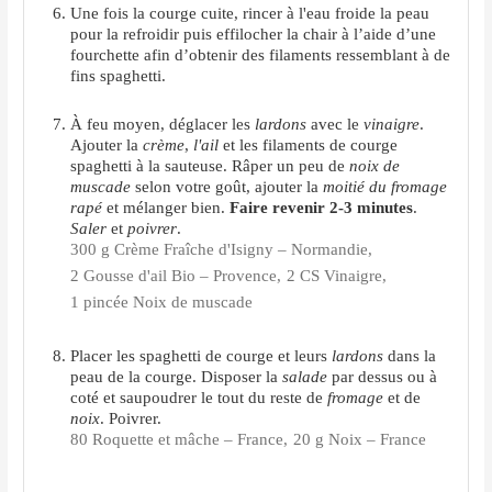
Une fois la courge cuite, rincer à l'eau froide la peau
pour la refroidir puis effilocher la chair à l’aide d’une
fourchette afin d’obtenir des filaments ressemblant à de
fins spaghetti.
À feu moyen, déglacer les
lardons
avec le
vinaigre
.
Ajouter la
crème
,
l'ail
et les filaments de courge
spaghetti à la sauteuse. Râper un peu de
noix de
muscade
selon votre goût, ajouter la
moitié du fromage
rapé
et mélanger bien.
Faire revenir 2-3 minutes
.
Saler
et
poivrer
.
300 g Crème Fraîche d'Isigny – Normandie,
2 Gousse d'ail Bio – Provence,
2 CS Vinaigre,
1 pincée Noix de muscade
Placer les spaghetti de courge et leurs
lardons
dans la
peau de la courge. Disposer la
salade
par dessus ou à
coté et saupoudrer le tout du reste de
fromage
et de
noix
. Poivrer.
80 Roquette et mâche – France,
20 g Noix – France