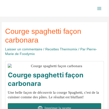
Aller
au
Main
contenu
Men
Courge spaghetti façon
carbonara
Laisser un commentaire
/
Recettes Thermomix
/ Par
Pierre-
Marie de Foodymix
Courge spaghetti façon
carbonara
Une belle façon de découvrir la courge Spaghetti, c'est de la
cuisiner comme des pâtes. Le résultat est bluffant!
Imprimer la recette