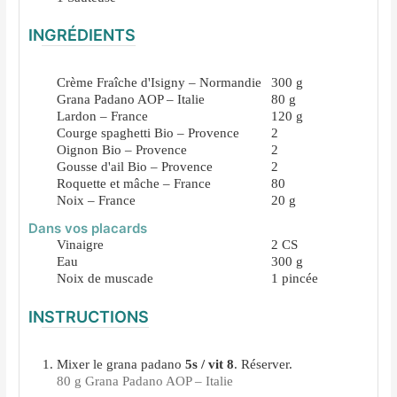
INGRÉDIENTS
Crème Fraîche d'Isigny – Normandie
300
g
Grana Padano AOP – Italie
80
g
Lardon – France
120
g
Courge spaghetti Bio – Provence
2
Oignon Bio – Provence
2
Gousse d'ail Bio – Provence
2
Roquette et mâche – France
80
Noix – France
20
g
Dans vos placards
Vinaigre
2
CS
Eau
300
g
Noix de muscade
1
pincée
INSTRUCTIONS
Mixer le grana padano
5s / vit 8
. Réserver.
80 g Grana Padano AOP – Italie