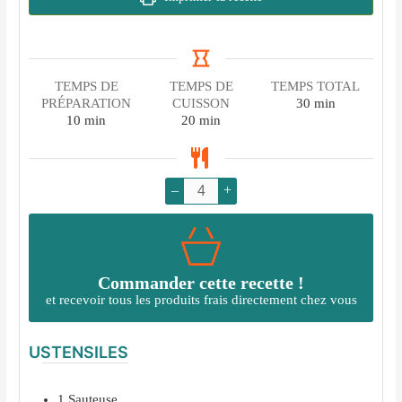
TEMPS DE
TEMPS DE
TEMPS TOTAL
minutes
PRÉPARATION
CUISSON
30
min
minutes
minutes
10
min
20
min
–
+
Commander cette recette !
et recevoir tous les produits frais directement chez vous
USTENSILES
1 S auteuse