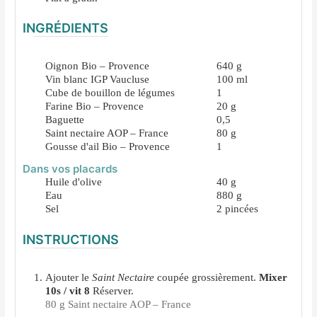
INGRÉDIENTS
Oignon Bio – Provence
640
g
Vin blanc IGP Vaucluse
100
ml
Cube de bouillon de légumes
1
Farine Bio – Provence
20
g
Baguette
0,5
Saint nectaire AOP – France
80
g
Gousse d'ail Bio – Provence
1
Dans vos placards
Huile d'olive
40
g
Eau
880
g
Sel
2
pincées
INSTRUCTIONS
Ajouter le
Saint Nectaire
coupée grossièrement.
Mixer
10s / vit 8
Réserver.
80 g Saint nectaire AOP – France