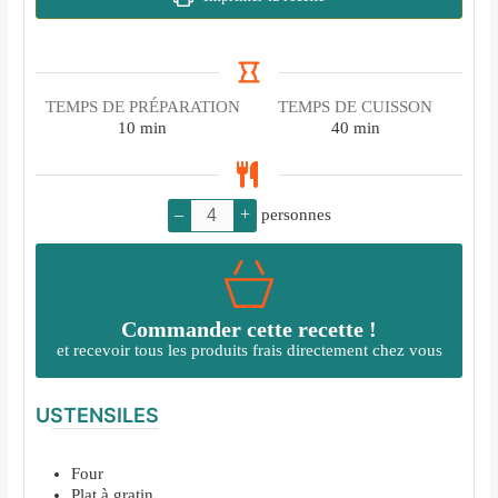
TEMPS DE PRÉPARATION
TEMPS DE CUISSON
minutes
minutes
10
min
40
min
–
+
personnes
Commander cette recette !
et recevoir tous les produits frais directement chez vous
USTENSILES
Four
Plat à gratin