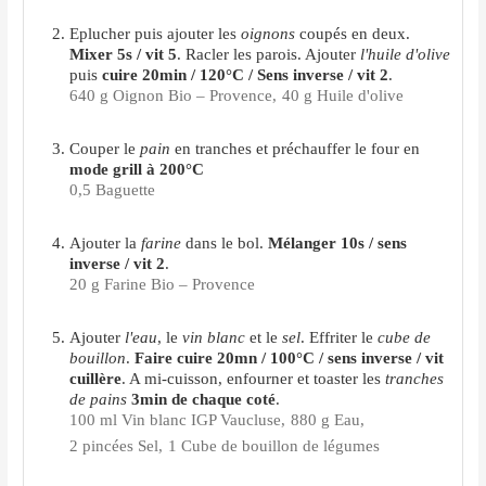
Eplucher puis ajouter les
oignons
coupés en deux.
Mixer 5s / vit 5
. Racler les parois. Ajouter
l'huile d'olive
puis
cuire 20min / 120°C / Sens inverse / vit 2
.
640 g Oignon Bio – Provence,
40 g Huile d'olive
Couper le
pain
en tranches et préchauffer le four en
mode grill à 200°C
0,5 Baguette
Ajouter la
farine
dans le bol.
Mélanger 10s / sens
inverse / vit 2
.
20 g Farine Bio – Provence
Ajouter
l'eau
, le
vin blanc
et le
sel
. Effriter le
cube de
bouillon
.
Faire cuire 20mn / 100°C / sens inverse / vit
cuillère
. A mi-cuisson, enfourner et toaster les
tranches
de pains
3min de chaque coté
.
100 ml Vin blanc IGP Vaucluse,
880 g Eau,
2 pincées Sel,
1 Cube de bouillon de légumes