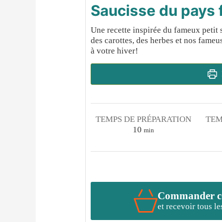
Saucisse du pays f
Une recette inspirée du fameux petit s
des carottes, des herbes et nos fame
à votre hiver!
TEMPS DE PRÉPARATION
TEM
minutes
10
min
Commander cet
et recevoir tous l