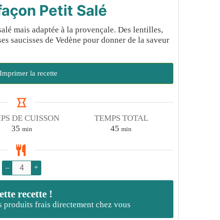
açon Petit Salé
alé mais adaptée à la provençale. Des lentilles,
uses saucisses de Vedène pour donner de la saveur
Imprimer la recette
PS DE CUISSON
TEMPS TOTAL
minutes
minutes
35
45
min
min
–
+
te recette !
es produits frais directement chez vous