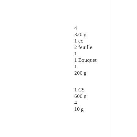
4
320
g
1
cc
2
feuille
1
1
Bouquet
1
200
g
1
CS
600
g
4
10
g