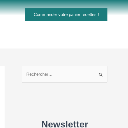
Commander votre panier recettes !
R
e
c
h
e
r
c