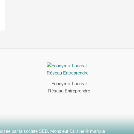
Foodymix Lauréat
Réseau Entreprendre
osée par la société SEB, Monsieur Cuisine ® marque