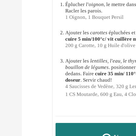
Éplucher
l'oignon
, le mettre dan
Racler les parois.
1 Oignon,
1 Bouquet Persil
Ajouter les
carottes
épluchées et
cuire 5 min/100°c/ vit cuillère 
200 g Carotte,
10 g Huile d'olive
Ajouter les
lentilles, l'eau, le th
bouillon de légumes
. positionner
dedans. Faire
cuire 35 min/ 110°
doseur
. Servir chaud!
4 Saucisses de Vedène,
320 g Len
1 CS Moutarde,
600 g Eau,
4 Clo