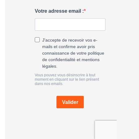
h
e
r
: