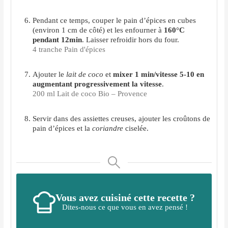
Pendant ce temps, couper le pain d’épices en cubes
(environ 1 cm de côté) et les enfourner à
160°C
pendant 12min
. Laisser refroidir hors du four.
4 tranche Pain d'épices
Ajouter le
lait de coco
et
mixer 1 min/vitesse 5-10 en
augmentant progressivement la vitesse
.
200 ml Lait de coco Bio – Provence
Servir dans des assiettes creuses, ajouter les croûtons de
pain d’épices et la
coriandre
ciselée.
Vous avez cuisiné cette recette ?
Dites-nous ce que vous en avez pensé !