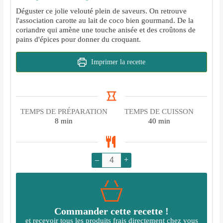
Déguster ce jolie velouté plein de saveurs. On retrouve
l'association carotte au lait de coco bien gourmand. De la
coriandre qui amène une touche anisée et des croûtons de
pains d'épices pour donner du croquant.
Imprimer la recette
TEMPS DE PRÉPARATION
TEMPS DE CUISSON
minutes
minutes
8
min
40
min
–
+
Commander cette recette !
et recevoir tous les produits frais directement chez vous