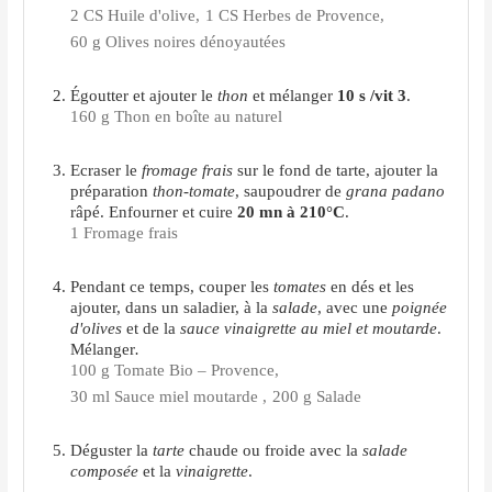
2 CS Huile d'olive,
1 CS Herbes de Provence,
60 g Olives noires dénoyautées
Égoutter et ajouter le
thon
et mélanger
10 s /vit 3
.
160 g Thon en boîte au naturel
Ecraser le
fromage frais
sur le fond de tarte, ajouter la
préparation
thon-tomate
, saupoudrer de
grana padano
râpé. Enfourner et cuire
20 mn à 210°C
.
1 Fromage frais
Pendant ce temps, couper les
tomates
en dés et les
ajouter, dans un saladier, à la
salade
, avec une
poignée
d'olives
et de la
sauce vinaigrette au miel et moutarde
.
Mélanger
.
100 g Tomate Bio – Provence,
30 ml Sauce miel moutarde ,
200 g Salade
Déguster la
tarte
chaude ou froide avec la
salade
composée
et la
vinaigrette
.