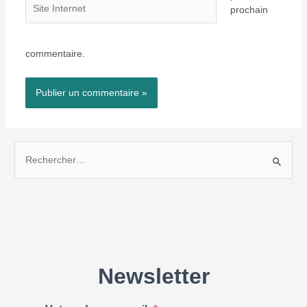
Site
prochain
Internet
commentaire.
R
e
c
h
e
r
c
h
e