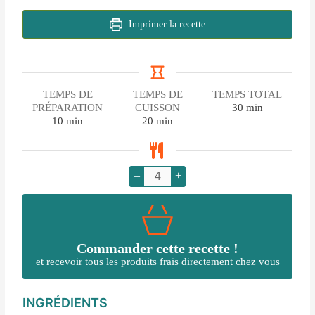
Imprimer la recette
TEMPS DE
TEMPS DE
TEMPS TOTAL
minutes
PRÉPARATION
CUISSON
30
min
minutes
minutes
10
min
20
min
–
+
Commander cette recette !
et recevoir tous les produits frais directement chez vous
INGRÉDIENTS