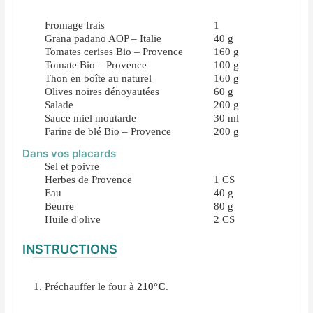
Fromage frais
1
Grana padano AOP – Italie
40
g
Tomates cerises Bio – Provence
160
g
Tomate Bio – Provence
100
g
Thon en boîte au naturel
160
g
Olives noires dénoyautées
60
g
Salade
200
g
Sauce miel moutarde
30
ml
Farine de blé Bio – Provence
200
g
Dans vos placards
Sel et poivre
Herbes de Provence
1
CS
Eau
40
g
Beurre
80
g
Huile d'olive
2
CS
INSTRUCTIONS
Préchauffer le four à
210°C
.