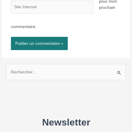
pour mon
Site
prochain
Internet
commentaire.
R
e
c
h
e
r
c
h
e