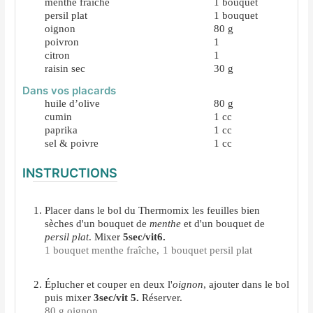
menthe fraîche
1
bouquet
persil plat
1
bouquet
oignon
80
g
poivron
1
citron
1
raisin sec
30
g
Dans vos placards
huile d’olive
80
g
cumin
1
cc
paprika
1
cc
sel & poivre
1
cc
INSTRUCTIONS
Placer dans le bol du Thermomix les feuilles bien
sèches d'un bouquet de
menthe
et d'un bouquet de
persil plat
. Mixer
5sec/vit6.
1 bouquet menthe fraîche,
1 bouquet persil plat
Éplucher et couper en deux l'
oignon
, ajouter dans le bol
puis mixer
3sec/vit 5.
Réserver.
80 g oignon