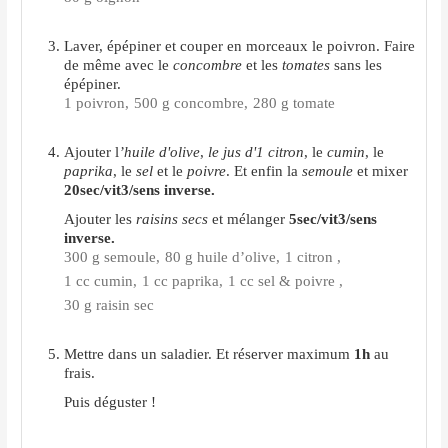
Laver, épépiner et couper en morceaux le poivron. Faire
de même avec le
concombre
et les
tomates
sans les
épépiner.
1 poivron,
500 g concombre,
280 g tomate
Ajouter l
’huile d'olive
,
le jus d'1 citron
, le
cumin
, le
paprika
, le
sel
et le
poivre
. Et enfin la
semoule
et mixer
20sec/vit3/sens inverse.
Ajouter les
raisins secs
et mélanger
5sec/vit3/sens
inverse.
300 g semoule,
80 g huile d’olive,
1 citron ,
1 cc cumin,
1 cc paprika,
1 cc sel & poivre ,
30 g raisin sec
Mettre dans un saladier. Et réserver maximum
1h
au
frais.
Puis déguster !