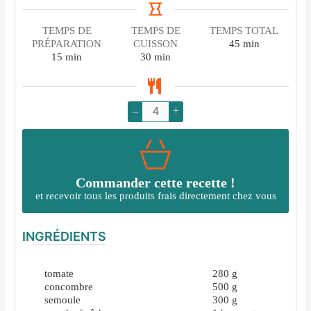
TEMPS DE
TEMPS DE
TEMPS TOTAL
minutes
PRÉPARATION
CUISSON
45
min
minutes
minutes
15
min
30
min
–
+
Commander cette recette !
et recevoir tous les produits frais directement chez vous
INGRÉDIENTS
tomate
280
g
concombre
500
g
semoule
300
g