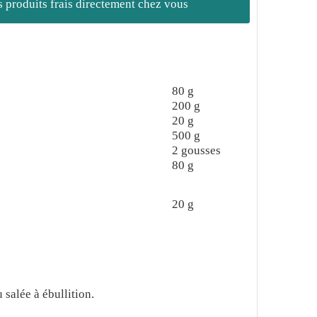
es produits frais directement chez vous
80
g
200
g
20
g
500
g
2
gousses
80
g
20
g
 salée à ébullition.