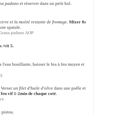
ana padano
et réserver dans un petit bol.
e poivre et la moitié restante de fromage
.
Mixer 8s
'une spatule.
 Grana padano AOP
 /vit 5.
s l'eau bouillante, baisser le feu à feu moyen et
u)
 Verser
un filet d'huile d'olive
dans une poêle et
 feu vif 1-2min de chaque coté
.
nce
 pistou.