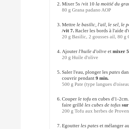
Mixer 5s /vit 10
la moitié du gr
80 g Grana padano AOP
Mettre
le basilic, l'ail, le sel, l
/vit 7.
Racler les bords à l'aide d
20 g Basilic,
2 gousses ail,
80 g
Ajouter
l'huile d'olive
et
mixer 5s
20 g Huile d'olive
Saler l'eau, plonger les
pates
dan
couvrir pendant
9 min.
500 g Pate (type langues d'oisea
Couper
le tofu
en cubes d'1-2cm.
faire grillé
les cubes de tofus
sur
200 g Tofu aux herbes de Prove
Egoutter
les pates
et mélanger au