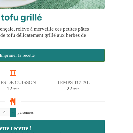
tofu grillé
nçale, relève à merveille ces petites pâtes
de tofu délicatement grillé aux herbes de
Imprimer la recette
PS DE CUISSON
TEMPS TOTAL
minutes
minutes
12
22
min
min
+
personnes
te recette !