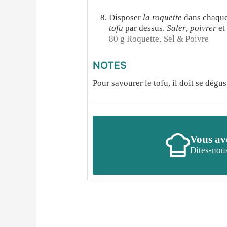
Disposer
la roquette
dans chaque 
tofu
par dessus.
Saler
,
poivrer
et
80 g Roquette,
Sel & Poivre
NOTES
Pour savourer le tofu, il doit se dégu
Vous ave
Dites-nous