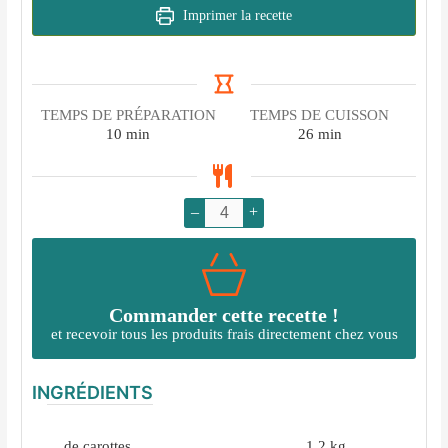
Imprimer la recette
TEMPS DE PRÉPARATION
TEMPS DE CUISSON
minutes
minutes
10
min
26
min
–
+
Commander cette recette !
et recevoir tous les produits frais directement chez vous
INGRÉDIENTS
de carottes
1,2
kg