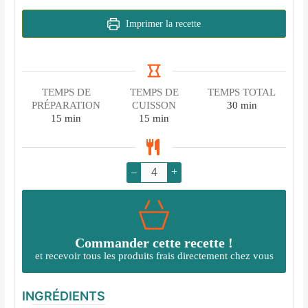
Imprimer la recette
TEMPS DE
TEMPS DE
TEMPS TOTAL
minutes
PRÉPARATION
CUISSON
30
min
minutes
minutes
15
min
15
min
–
+
Commander cette recette !
et recevoir tous les produits frais directement chez vous
INGRÉDIENTS