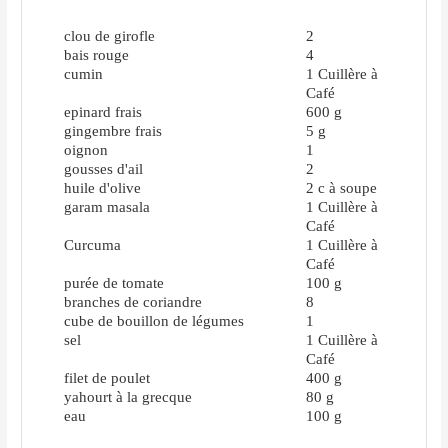
clou de girofle
2
bais rouge
4
cumin
1
Cuillère à
Café
epinard frais
600
g
gingembre frais
5
g
oignon
1
gousses d'ail
2
huile d'olive
2
c à soupe
garam masala
1
Cuillère à
Café
Curcuma
1
Cuillère à
Café
purée de tomate
100
g
branches de coriandre
8
cube de bouillon de légumes
1
sel
1
Cuillère à
Café
filet de poulet
400
g
yahourt à la grecque
80
g
eau
100
g