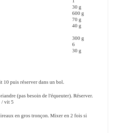
1
30
g
600
g
70
g
40
g
300
g
6
30
g
t 10 puis réserver dans un bol.
coriandre (pas besoin de l'équeuter). Réserver.
/ vit 5
ireaux en gros tronçon. Mixer en 2 fois si