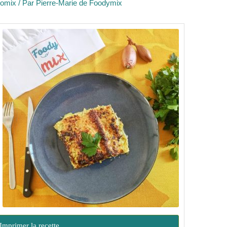
momix
/ Par
Pierre-Marie de Foodymix
Imprimer la recette