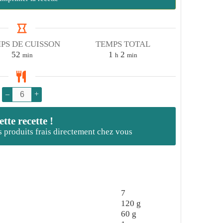
PS DE CUISSON
TEMPS TOTAL
minutes
heure
minutes
52
1
2
min
h
min
–
+
te recette !
es produits frais directement chez vous
7
120
g
60
g