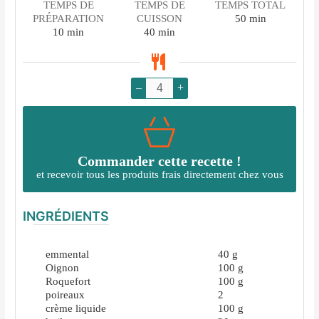
TEMPS DE
TEMPS DE
TEMPS TOTAL
minutes
PRÉPARATION
CUISSON
50
min
minutes
minutes
10
min
40
min
–
+
Commander cette recette !
et recevoir tous les produits frais directement chez vous
INGRÉDIENTS
emmental
40
g
Oignon
100
g
Roquefort
100
g
poireaux
2
crème liquide
100
g