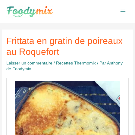
Aller
au
Main
contenu
Men
Frittata en gratin de poireaux
au Roquefort
Laisser un commentaire
/
Recettes Thermomix
/ Par
Anthony
de Foodymix