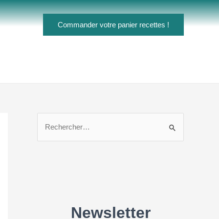
Commander votre panier recettes !
R
e
c
h
e
r
c