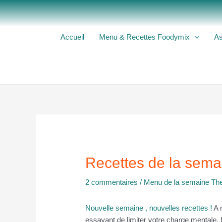
Aller
au
contenu
Accueil
Menu & Recettes Foodymix
As
Recettes de la sema
2 commentaires
/
Menu de la semaine T
Nouvelle semaine , nouvelles recettes !
A n
essayant de limiter votre charge mentale.