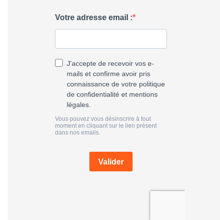
h
e
r
: