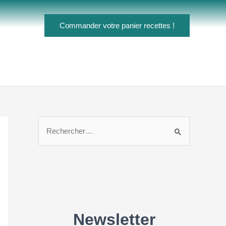
Commander votre panier recettes !
R
e
c
h
e
r
c