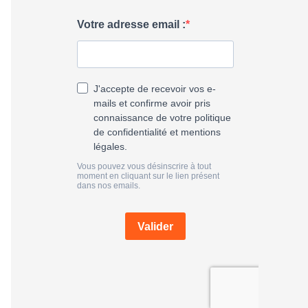
h
e
r
: