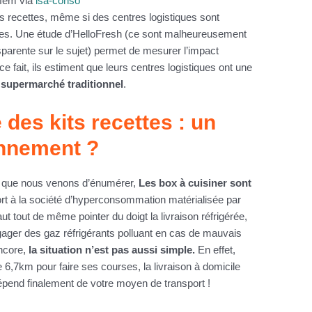
ifem via
lsa-conso
s recettes, même si des centres logistiques sont
res. Une étude d’HelloFresh (ce sont malheureusement
arente sur le sujet) permet de mesurer l’impact
e fait, ils estiment que leurs centres logistiques ont une
 supermarché traditionnel
.
 des kits recettes : un
onnement ?
s que nous venons d’énumérer,
Les box à cuisiner sont
rt à la société d’hyperconsommation matérialisée par
ut tout de même pointer du doigt la livraison réfrigérée,
gager des gaz réfrigérants polluant en cas de mauvais
ncore,
la situation n’est pas aussi simple.
En effet,
 6,7km pour faire ses courses, la livraison à domicile
pend finalement de votre moyen de transport !