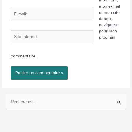
mon nom,
mon e-mail
E-
et mon site
mail*
dans le
navigateur
pour mon
Site
prochain
Internet
commentaire.
R
e
c
h
e